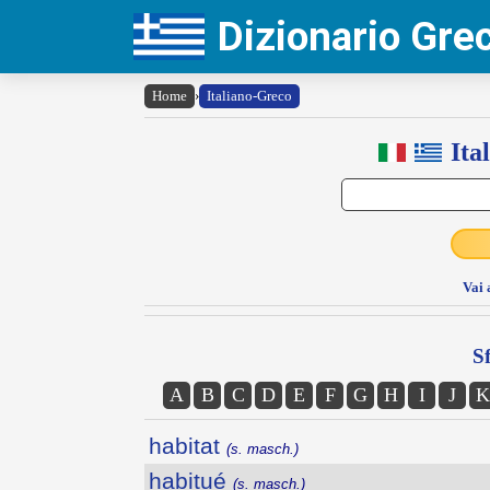
Dizionario Gr
Home
›
Italiano-Greco
Ita
Vai 
Sf
A
B
C
D
E
F
G
H
I
J
K
habitat
(s. masch.)
habitué
(s. masch.)