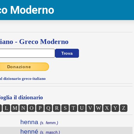
eco Moderno
liano - Greco Moderno
Donazione
al dizionario greco-italiano
oglia il dizionario
L
M
N
O
P
Q
R
S
T
U
V
W
X
Y
Z
henna
(s. femm.)
henné
(s. masch.)