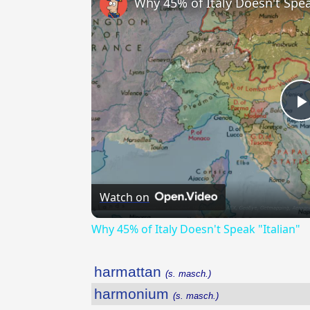
Why 45% of Italy Doesn't Spea
Watch on
Why 45% of Italy Doesn't Speak "Italian"
harmattan
(s. masch.)
harmonium
(s. masch.)