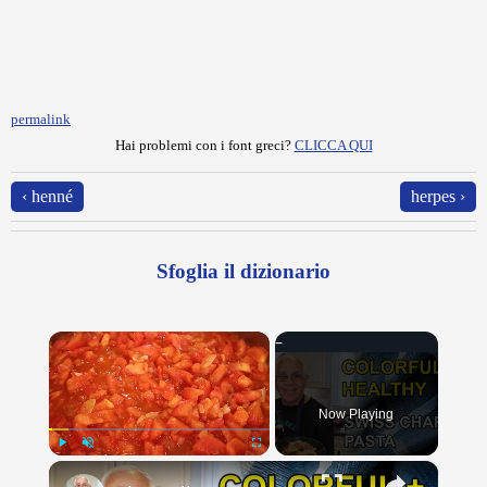
permalink
Hai problemi con i font greci?
CLICCA QUI
‹ henné
herpes ›
Sfoglia il dizionario
×
Now Playing
×
Play
Unmute
Fullscreen