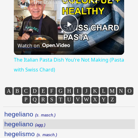
The Italian Pasta Dish You’re Not Making (Pasta with Swiss Chard)
Play
Watch on
Video
The Italian Pasta Dish You’re Not Making (Pasta
with Swiss Chard)
A
B
C
D
E
F
G
H
I
J
K
L
M
N
O
P
Q
R
S
T
U
V
W
X
Y
Z
hegeliano
(s. masch.)
hegeliano
(agg.)
hegelismo
(s. masch.)