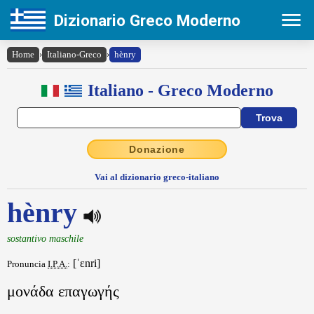
Dizionario Greco Moderno
Home
›
Italiano-Greco
›
hènry
Italiano - Greco Moderno
Donazione
Vai al dizionario greco-italiano
hènry
sostantivo maschile
[ˈɛnri]
Pronuncia
I.P.A.
:
μονάδα επαγωγής