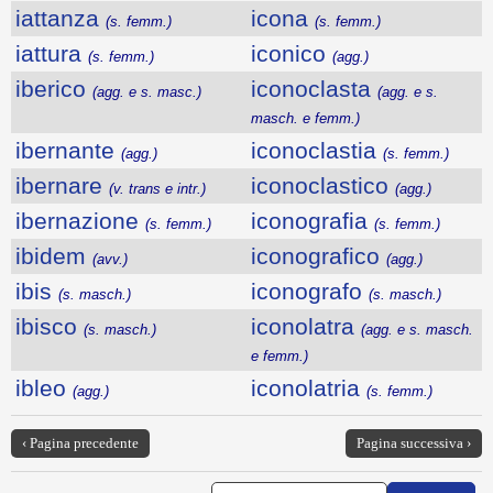
iattanza
icona
(s. femm.)
(s. femm.)
iattura
iconico
(s. femm.)
(agg.)
iberico
iconoclasta
(agg. e s. masc.)
(agg. e s.
masch. e femm.)
ibernante
iconoclastia
(agg.)
(s. femm.)
ibernare
iconoclastico
(v. trans e intr.)
(agg.)
ibernazione
iconografia
(s. femm.)
(s. femm.)
ibidem
iconografico
(avv.)
(agg.)
ibis
iconografo
(s. masch.)
(s. masch.)
ibisco
iconolatra
(s. masch.)
(agg. e s. masch.
e femm.)
ibleo
iconolatria
(agg.)
(s. femm.)
‹ Pagina precedente
Pagina successiva ›