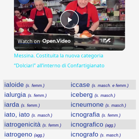
Play
Watch on
Video
Messina. Costituita la nuova categoria
“Dolciari” all’interno di Confartigianato
ialoide
iccase
(s. femm.)
(s. masch. e femm.)
ialurgia
iceberg
(s. femm.)
(s. masch.)
iarda
icneumone
(s. femm.)
(s. masch.)
iato, iato
icnografia
(s. masch.)
(s. femm.)
iatrogenicità
icnografico
(s. femm.)
(agg.)
iatrogeno
icnografo
(agg.)
(s. masch.)