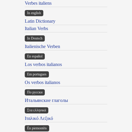
Verbes italiens
In english
Latin Dictionary
Italian Verbs
In Deutsch
Italienische Verben
En español
Los verbos italianos
Em portugues
Os verbos italianos
По русски
Итальянские глаголы
Στα ελληνικά
Ιταλικό Λεξικό
Ën piemontèis