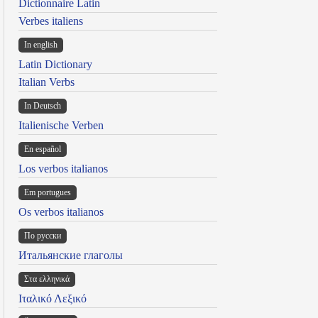
Dictionnaire Latin
Verbes italiens
In english
Latin Dictionary
Italian Verbs
In Deutsch
Italienische Verben
En español
Los verbos italianos
Em portugues
Os verbos italianos
По русски
Итальянские глаголы
Στα ελληνικά
Ιταλικό Λεξικό