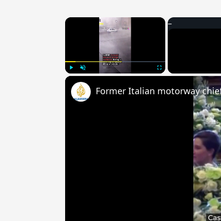
×
Play
Unmute
Fullscreen
Former Italian motorway chie