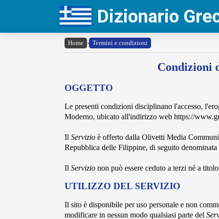
Dizionario Gr
Home
›
Termini e condizioni
Condizioni d
OGGETTO
Le presenti condizioni disciplinano l'accesso, l'e
Moderno, ubicato all'indirizzo web https://www.
Il
Servizio
è offerto dalla Olivetti Media Communic
Repubblica delle Filippine, di seguito denominata
Il
Servizio
non può essere ceduto a terzi né a titol
UTILIZZO DEL SERVIZIO
Il sito è disponibile per uso personale e non commer
modificare in nessun modo qualsiasi parte del
Serv