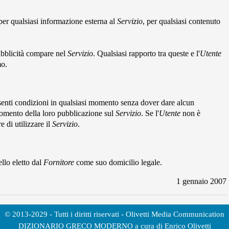
er qualsiasi informazione esterna al
Servizio
, per qualsiasi contenuto
ubblicità compare nel
Servizio
. Qualsiasi rapporto tra queste e l'
Utente
mo.
presenti condizioni in qualsiasi momento senza dover dare alcun
momento della loro pubblicazione sul
Servizio
. Se l'
Utente
non è
 di utilizzare il
Servizio
.
llo eletto dal
Fornitore
come suo domicilio legale.
1 gennaio 2007
© 2013-2029 - Tutti i diritti riservati - Olivetti Media Communication
DIZIONARIO GRECO MODERNO a cura di Enrico Olivetti