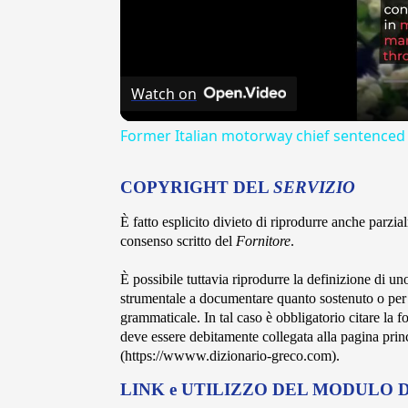
Watch on
Former Italian motorway chief sentenced 
COPYRIGHT DEL
SERVIZIO
È fatto esplicito divieto di riprodurre anche parzi
consenso scritto del
Fornitore
.
È possibile tuttavia riprodurre la definizione di un
strumentale a documentare quanto sostenuto o per s
grammaticale. In tal caso è obbligatorio citare la
deve essere debitamente collegata alla pagina pri
(https://wwww.dizionario-greco.com).
LINK e UTILIZZO DEL MODULO DI