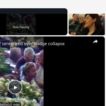
Now Playing
×
f sentenced over bridge collapse
Play