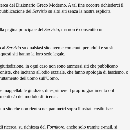
ricerca del Dizionario Greco Moderno. A tal fine occorre richiederci il
a pubblicazione del
Servizio
su altri siti senza la nostra esplicita
lla pagina principale del
Servizio
, ma non è consentito un
o al
Servizio
su qualsiasi sito avente contenuti per adulti e su siti
 questi siti hanno la loro sede legale.
o giurisdizione, in ogni caso non sono ammessi siti che pubblicano
niste, che incitano all'odio razziale, che fanno apologia di fascismo, o
fruttamento dell'uomo sull'Uomo.
e e inappellabile giudizio, di esprimere il proprio gradimento o il
amenti e/o del modulo di ricerca.
un sito che non rientra nei parametri sopra illustrati costituisce
 ricerca, su richiesta del
Fornitore
, anche solo tramite e-mail, si