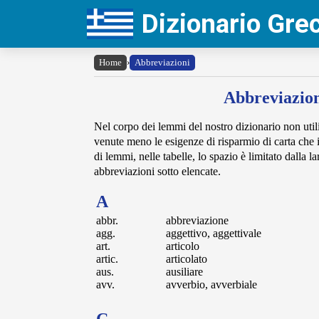
Dizionario Gr
Home
›
Abbreviazioni
Abbreviazioni
Nel corpo dei lemmi del nostro dizionario non uti
venute meno le esigenze di risparmio di carta che 
di lemmi, nelle tabelle, lo spazio è limitato dalla 
abbreviazioni sotto elencate.
A
abbr.
abbreviazione
agg.
aggettivo, aggettivale
art.
articolo
artic.
articolato
aus.
ausiliare
avv.
avverbio, avverbiale