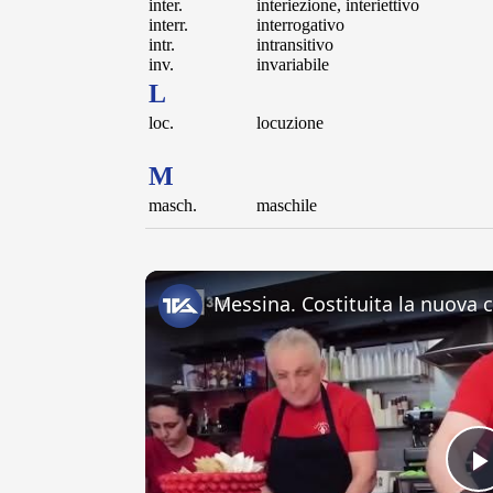
inter.
interiezione, interiettivo
interr.
interrogativo
intr.
intransitivo
inv.
invariabile
L
loc.
locuzione
M
masch.
maschile