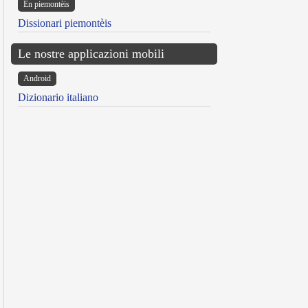
Ën piemontèis
Dissionari piemontèis
Le nostre applicazioni mobili
Android
Dizionario italiano
reen