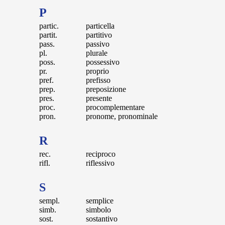
P
partic.
particella
partit.
partitivo
pass.
passivo
pl.
plurale
poss.
possessivo
pr.
proprio
pref.
prefisso
prep.
preposizione
pres.
presente
proc.
procomplementare
pron.
pronome, pronominale
R
rec.
reciproco
rifl.
riflessivo
S
sempl.
semplice
simb.
simbolo
sost.
sostantivo