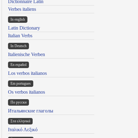
Dictionnaire Latin
Verbes italiens
In english
Latin Dictionary
Italian Verbs
In Deutsch
Italienische Verben
En español
Los verbos italianos
Em portugues
Os verbos italianos
По русски
Итальянские глаголы
Στα ελληνικά
Ιταλικό Λεξικό