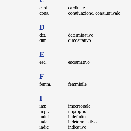
C
card.
cardinale
cong.
congiunzione, congiuntivale
D
det.
determinativo
dim.
dimostrativo
E
escl.
esclamativo
F
femm.
femminile
I
imp.
impersonale
impr.
improprio
indef.
indefinito
indet.
indeterminativo
indic.
indicativo