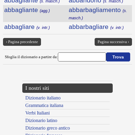
abbagliante
abbandono
(s. masch.)
(s. masch.)
abbagliante
abbarbagliamento
(agg.)
(s.
masch.)
abbagliare
abbarbagliare
(v. intr.)
(v. intr.)
‹ Pagina precedente
Pagina successiva ›
Sfoglia il dizionario a partire da:
---CACHE---
I nostri siti
Dizionario italiano
Grammatica italiana
Verbi Italiani
Dizionario latino
Dizionario greco antico