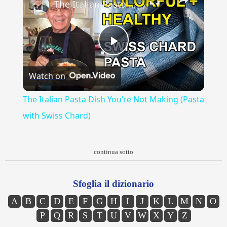
The Italian Pasta Dish You’re Not Making (Pasta with Swiss Chard)
Play
Watch on
Video
The Italian Pasta Dish You’re Not Making (Pasta
with Swiss Chard)
continua sotto
Sfoglia il dizionario
A
B
C
D
E
F
G
H
I
J
K
L
M
N
O
P
Q
R
S
T
U
V
W
X
Y
Z