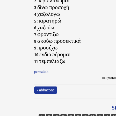
περιπλανώμαι
2
δίνω προσοχή
3
χαζολογώ
4
παρατηρώ
5
χαζεύω
6
φροντίζω
7
ακούω προσεκτικά
8
προσέχω
9
ενδιαφέρομαι
10
τεμπελιάζω
11
permalink
Hai proble
‹ abbacone
Sf