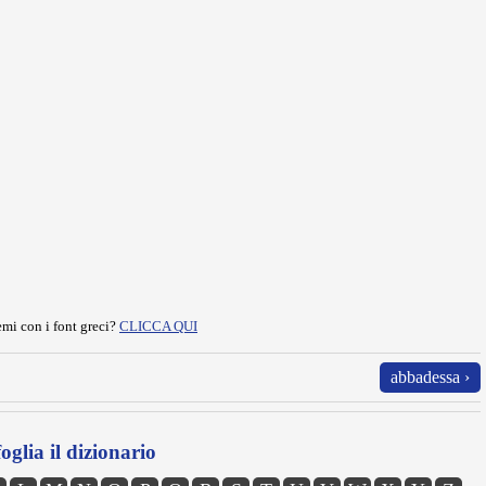
mi con i font greci?
CLICCA QUI
abbadessa ›
oglia il dizionario