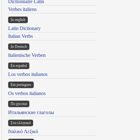
Dictionnaire Latin
Verbes italiens
In english
Latin Dictionary
Italian Verbs
In Deutsch
Italienische Verben
En español
Los verbos italianos
Em portugues
Os verbos italianos
По русски
Итальянские глаголы
Στα ελληνικά
Ιταλικό Λεξικό