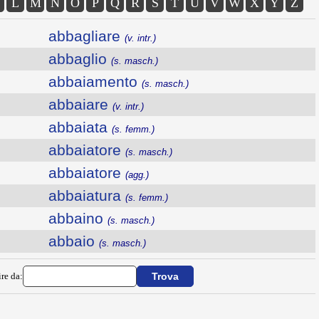
L
M
N
O
P
Q
R
S
T
U
V
W
X
Y
Z
abbagliare
(v. intr.)
abbaglio
(s. masch.)
abbaiamento
(s. masch.)
abbaiare
(v. intr.)
abbaiata
(s. femm.)
abbaiatore
(s. masch.)
abbaiatore
(agg.)
abbaiatura
(s. femm.)
abbaino
(s. masch.)
abbaio
(s. masch.)
ire da: