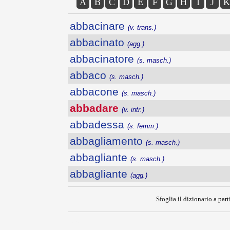
A
B
C
D
E
F
G
H
I
J
K
abbacinare
(v. trans.)
abbacinato
(agg.)
abbacinatore
(s. masch.)
abbaco
(s. masch.)
abbacone
(s. masch.)
abbadare
(v. intr.)
abbadessa
(s. femm.)
abbagliamento
(s. masch.)
abbagliante
(s. masch.)
abbagliante
(agg.)
Sfoglia il dizionario a part
---CACHE---