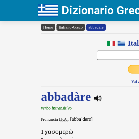
Dizionario Gr
Home
›
Italiano-Greco
›
abbadàre
Ita
Vai 
abbadàre
verbo intransitivo
[abbaˈdare]
Pronuncia
I.P.A.
:
χασομερώ
1