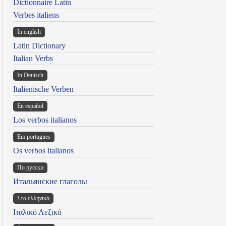
Dictionnaire Latin
Verbes italiens
In english
Latin Dictionary
Italian Verbs
In Deutsch
Italienische Verben
En español
Los verbos italianos
Em portugues
Os verbos italianos
По русски
Итальянские глаголы
Στα ελληνικά
Ιταλικό Λεξικό