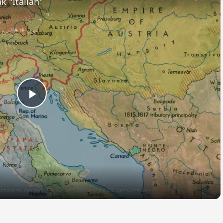
k "Italian"
Play
Video