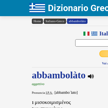
Dizionario Gr
Home
›
Italiano-Greco
›
abbambolàto
Ita
Vai 
abbambolàto
aggettivo
[abbamboˈlato]
Pronuncia
I.P.A.
:
μισοκοιμισμένος
1