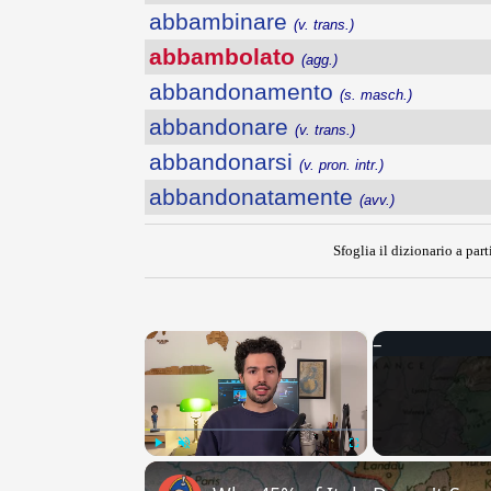
abbambinare
(v. trans.)
abbambolato
(agg.)
abbandonamento
(s. masch.)
abbandonare
(v. trans.)
abbandonarsi
(v. pron. intr.)
abbandonatamente
(avv.)
Sfoglia il dizionario a part
×
Play
Unmute
Fullscreen