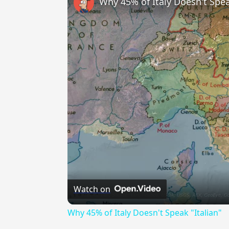
Why 45% of Italy Doesn't Spea
Watch on
Why 45% of Italy Doesn't Speak "Italian"