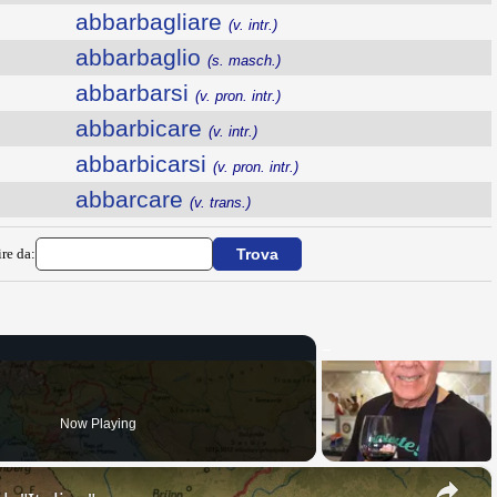
abbarbagliare
(v. intr.)
abbarbaglio
(s. masch.)
abbarbarsi
(v. pron. intr.)
abbarbicare
(v. intr.)
abbarbicarsi
(v. pron. intr.)
abbarcare
(v. trans.)
ire da:
Now Playing
×