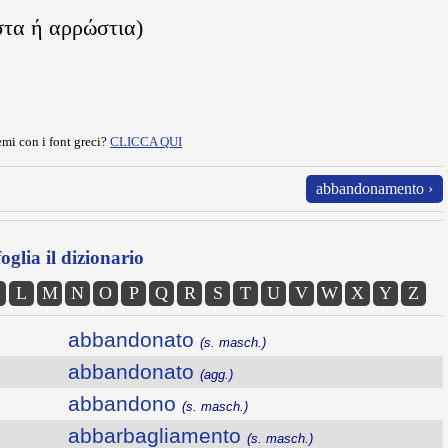
στα ή αρρώστια)
mi con i font greci?
CLICCA QUI
abbandonamento ›
oglia il dizionario
L
M
N
O
P
Q
R
S
T
U
V
W
X
Y
Z
abbandonato
(s. masch.)
abbandonato
(agg.)
abbandono
(s. masch.)
abbarbagliamento
(s. masch.)