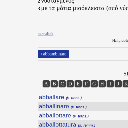
νυσταγμένος
2
με τα μάτια μισόκλειστα (από νύ
3
permalink
Hai proble
‹ abbambinare
Sf
A
B
C
D
E
F
G
H
I
J
K
abballare
(v. trans.)
abballinare
(v. trans.)
abballottare
(v. trans.)
abballottatura
(s. femm.)