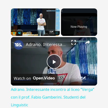
×
Now Playing
×
Play
Unmute
Fullscreen
Adrano. Interessante incontro al liceo “Verga” con il prof. Fabio Gamberini. Studenti del Linguistic
Play
Watch on
Video
Adrano. Interessante incontro al liceo “Verga”
con il prof. Fabio Gamberini. Studenti del
Linguistic