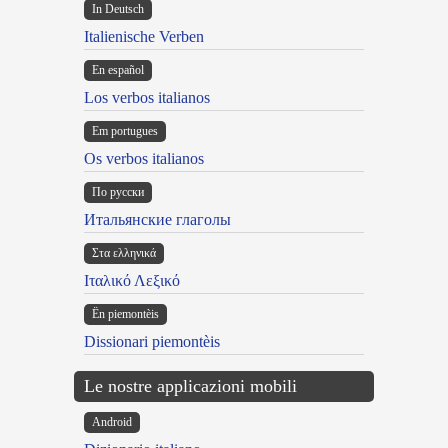
In Deutsch
Italienische Verben
En español
Los verbos italianos
Em portugues
Os verbos italianos
По русски
Итальянские глаголы
Στα ελληνικά
Ιταλικό Λεξικό
Ën piemontèis
Dissionari piemontèis
Le nostre applicazioni mobili
Android