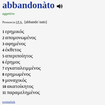
abbandonàto
aggettivo
[abbandoˈnato]
Pronuncia
I.P.A.
:
ερημικός
1
απομονωμένος
2
αφημένος
3
έκθετος
4
απεριποίητος
5
έρημος
6
εγκαταλειμμένος
7
ερημωμένος
8
μοναχικός
9
ακατοίκητος
10
παραμελημένος
11
permalink