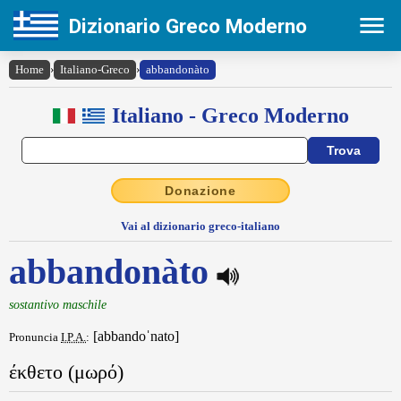
Dizionario Greco Moderno
Home
›
Italiano-Greco
›
abbandonàto
Italiano - Greco Moderno
Donazione
Vai al dizionario greco-italiano
abbandonàto
sostantivo maschile
[abbandoˈnato]
Pronuncia
I.P.A.
:
έκθετο (μωρό)