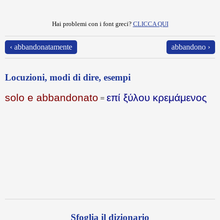
Hai problemi con i font greci?
CLICCA QUI
‹ abbandonatamente
abbandono ›
Locuzioni, modi di dire, esempi
solo e abbandonato
επί ξύλου κρεμάμενος
=
Sfoglia il dizionario