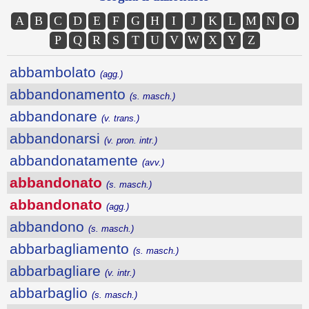
A
B
C
D
E
F
G
H
I
J
K
L
M
N
O
P
Q
R
S
T
U
V
W
X
Y
Z
abbambolato
(agg.)
abbandonamento
(s. masch.)
abbandonare
(v. trans.)
abbandonarsi
(v. pron. intr.)
abbandonatamente
(avv.)
abbandonato
(s. masch.)
abbandonato
(agg.)
abbandono
(s. masch.)
abbarbagliamento
(s. masch.)
abbarbagliare
(v. intr.)
abbarbaglio
(s. masch.)