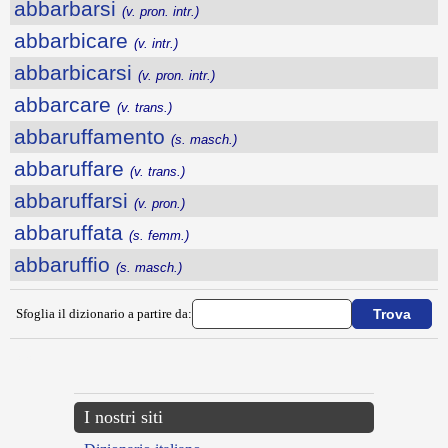
abbarbarsi
(v. pron. intr.)
abbarbicare
(v. intr.)
abbarbicarsi
(v. pron. intr.)
abbarcare
(v. trans.)
abbaruffamento
(s. masch.)
abbaruffare
(v. trans.)
abbaruffarsi
(v. pron.)
abbaruffata
(s. femm.)
abbaruffio
(s. masch.)
Sfoglia il dizionario a partire da:
---CACHE---
I nostri siti