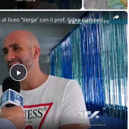
×
Adrano. Interessante incontro al liceo “Verga” con il prof. Fabio Gamberini. Studenti del Linguistic
Play
Video