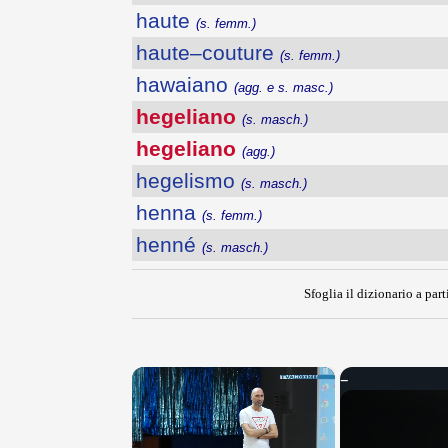
haute
(s. femm.)
haute–couture
(s. femm.)
hawaiano
(agg. e s. masc.)
hegeliano
(s. masch.)
hegeliano
(agg.)
hegelismo
(s. masch.)
henna
(s. femm.)
henné
(s. masch.)
Sfoglia il dizionario a part
×