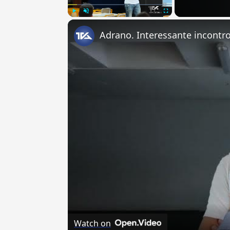
Play
Unmute
Fullscreen
Watch on