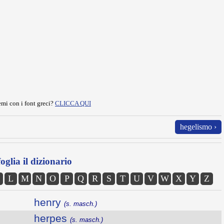
mi con i font greci?
CLICCA QUI
hegelismo ›
oglia il dizionario
L
M
N
O
P
Q
R
S
T
U
V
W
X
Y
Z
henry
(s. masch.)
herpes
(s. masch.)