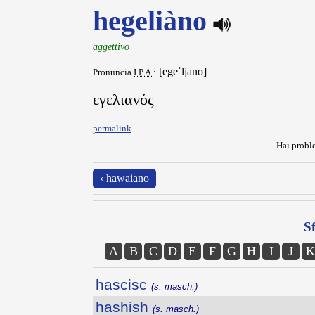
hegeliàno
aggettivo
[egeˈljano]
Pronuncia
I.P.A.
:
εγελιανός
permalink
Hai proble
‹ hawaiano
Sf
A
B
C
D
E
F
G
H
I
J
K
hascisc
(s. masch.)
hashish
(s. masch.)