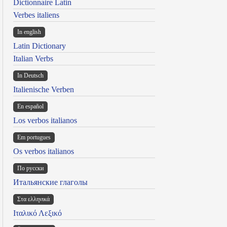
Dictionnaire Latin
Verbes italiens
In english
Latin Dictionary
Italian Verbs
In Deutsch
Italienische Verben
En español
Los verbos italianos
Em portugues
Os verbos italianos
По русски
Итальянские глаголы
Στα ελληνικά
Ιταλικό Λεξικό