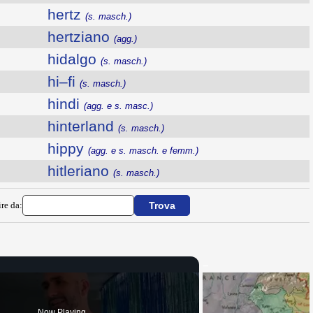
hertz
(s. masch.)
hertziano
(agg.)
hidalgo
(s. masch.)
hi–fi
(s. masch.)
hindi
(agg. e s. masc.)
hinterland
(s. masch.)
hippy
(agg. e s. masch. e femm.)
hitleriano
(s. masch.)
ire da:
Now Playing