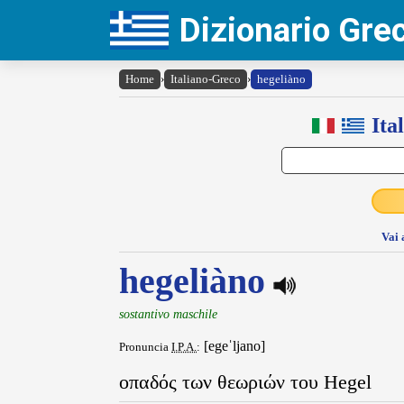
Dizionario Gr
Home
›
Italiano-Greco
›
hegeliàno
Ita
Vai 
hegeliàno
sostantivo maschile
[egeˈljano]
Pronuncia
I.P.A.
:
οπαδός των θεωριών του Hegel