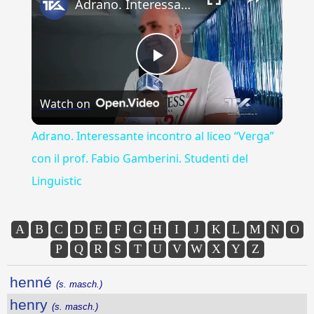
Adrano. Interessante incontro al liceo “Verga” con il prof. Fabio Gamberini. Studenti del Linguistic
Play
Watch on
Video
Adrano. Interessante incontro al liceo “Verga”
con il prof. Fabio Gamberini. Studenti del
Linguistic
A
B
C
D
E
F
G
H
I
J
K
L
M
N
O
P
Q
R
S
T
U
V
W
X
Y
Z
henné
(s. masch.)
henry
(s. masch.)