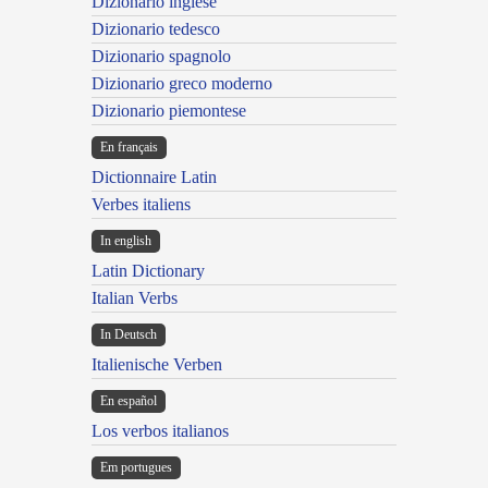
Dizionario inglese
Dizionario tedesco
Dizionario spagnolo
Dizionario greco moderno
Dizionario piemontese
En français
Dictionnaire Latin
Verbes italiens
In english
Latin Dictionary
Italian Verbs
In Deutsch
Italienische Verben
En español
Los verbos italianos
Em portugues