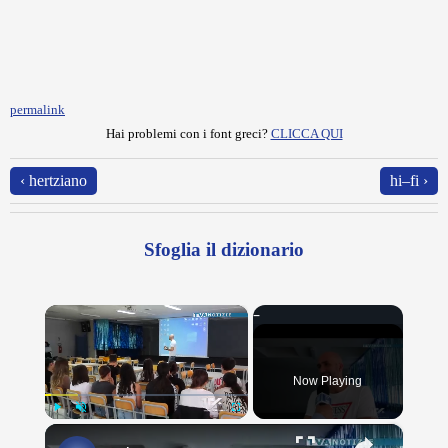
permalink
Hai problemi con i font greci?
CLICCA QUI
‹ hertziano
hi–fi ›
Sfoglia il dizionario
×
Now Playing
×
Play
Unmute
Fullscreen