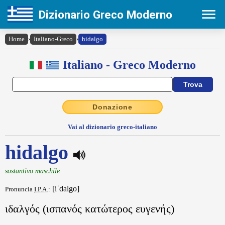
Dizionario Greco Moderno
Home
›
Italiano-Greco
›
hidalgo
Italiano - Greco Moderno
Donazione
Vai al dizionario greco-italiano
hidalgo
sostantivo maschile
[iˈdalgo]
Pronuncia
I.P.A.
:
ιδαλγός (ισπανός κατώτερος ευγενής)