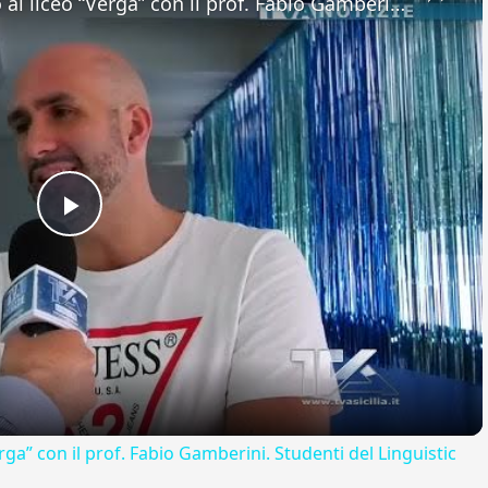
Adrano. Interessante incontro al liceo “Verga” con il prof. Fabio Gamberini. Studenti del Linguistic
Play
Video
rga” con il prof. Fabio Gamberini. Studenti del Linguistic