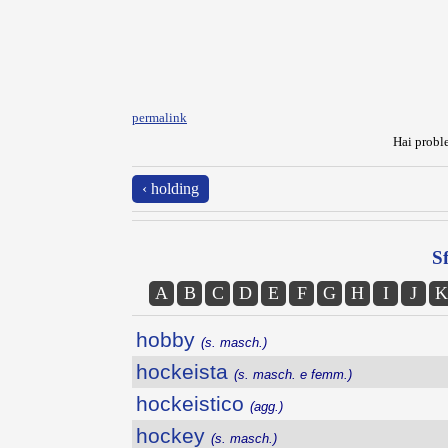
permalink
Hai proble
‹ holding
Sf
A
B
C
D
E
F
G
H
I
J
K
hobby
(s. masch.)
hockeista
(s. masch. e femm.)
hockeistico
(agg.)
hockey
(s. masch.)