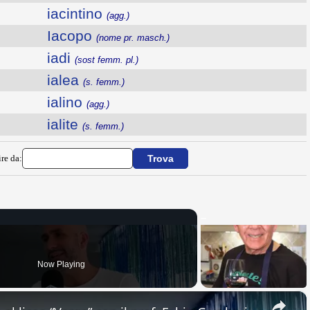
iacintino
(agg.)
Iacopo
(nome pr. masch.)
iadi
(sost femm. pl.)
ialea
(s. femm.)
ialino
(agg.)
ialite
(s. femm.)
ire da:
Now Playing
×