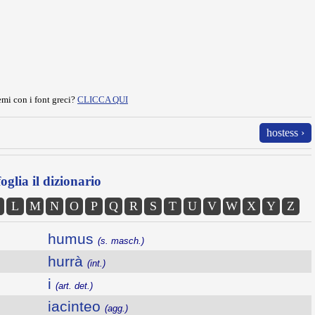
mi con i font greci?
CLICCA QUI
hostess ›
oglia il dizionario
L
M
N
O
P
Q
R
S
T
U
V
W
X
Y
Z
humus
(s. masch.)
hurrà
(int.)
i
(art. det.)
iacinteo
(agg.)