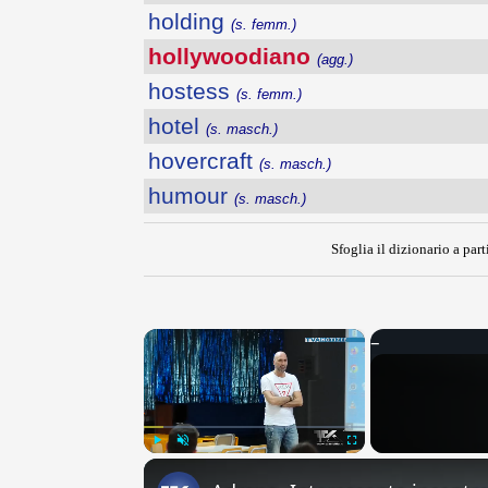
holding
(s. femm.)
hollywoodiano
(agg.)
hostess
(s. femm.)
hotel
(s. masch.)
hovercraft
(s. masch.)
humour
(s. masch.)
Sfoglia il dizionario a part
×
Play
Unmute
Fullscreen