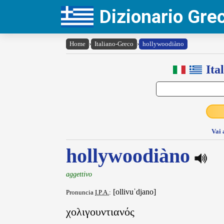
Dizionario Gr
Home
›
Italiano-Greco
›
hollywoodiàno
Ita
Vai 
hollywoodiàno
aggettivo
[ollivuˈdjano]
Pronuncia
I.P.A.
:
χολιγουντιανός