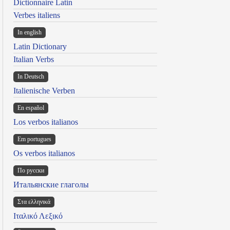
Dictionnaire Latin
Verbes italiens
In english
Latin Dictionary
Italian Verbs
In Deutsch
Italienische Verben
En español
Los verbos italianos
Em portugues
Os verbos italianos
По русски
Итальянские глаголы
Στα ελληνικά
Ιταλικό Λεξικό