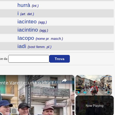
hurrà
(int.)
i
(art. det.)
iacinteo
(agg.)
iacintino
(agg.)
Iacopo
(nome pr. masch.)
iadi
(sost femm. pl.)
ire da:
×
×
Barcellona Pozzo di Gotto. Niente Varette: una scelta tra fede e tutela
Play
Unmute
Fullsc
Now Playing