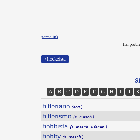
permalink
Hai proble
‹ hockeista
Sf
A
B
C
D
E
F
G
H
I
J
K
hitleriano
(agg.)
hitlerismo
(s. masch.)
hobbista
(s. masch. e femm.)
hobby
(s. masch.)