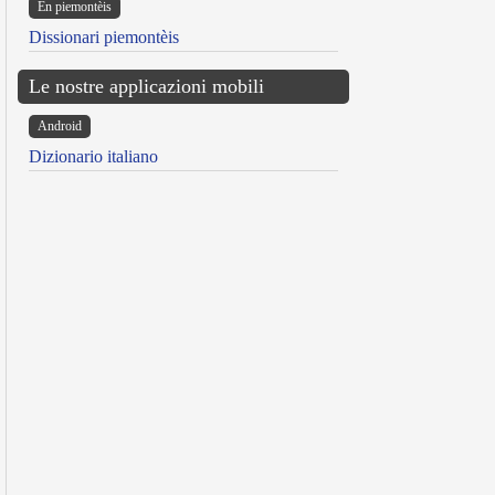
Ën piemontèis
Dissionari piemontèis
Le nostre applicazioni mobili
Android
Dizionario italiano
reen