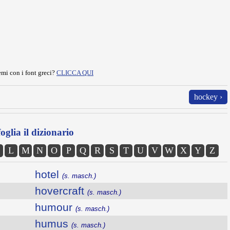
mi con i font greci?
CLICCA QUI
hockey ›
oglia il dizionario
L
M
N
O
P
Q
R
S
T
U
V
W
X
Y
Z
hotel
(s. masch.)
hovercraft
(s. masch.)
humour
(s. masch.)
humus
(s. masch.)