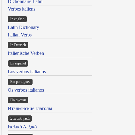
Dictionnaire Latin
Verbes italiens
In english
Latin Dictionary
Italian Verbs
In Deutsch
Italienische Verben
En español
Los verbos italianos
Em portugues
Os verbos italianos
По русски
Итальянские глаголы
Στα ελληνικά
Ιταλικό Λεξικό