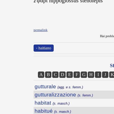
ψάρι hippoglossus stenolepis
2
permalink
Hai proble
‹ haitiano
Sf
A
B
C
D
E
F
G
H
I
J
K
gutturale
(agg. e s. femm.)
gutturalizzazione
(s. femm.)
habitat
(s. masch.)
habitué
(s. masch.)