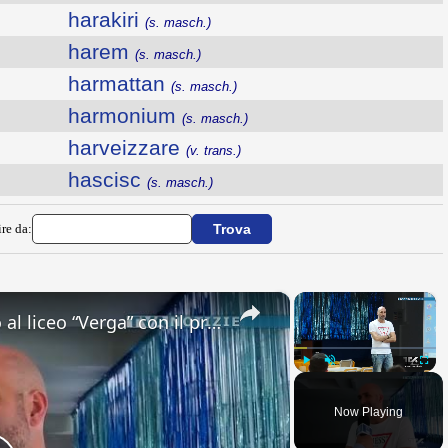
harakiri
(s. masch.)
harem
(s. masch.)
harmattan
(s. masch.)
harmonium
(s. masch.)
harveizzare
(v. trans.)
hascisc
(s. masch.)
ire da:
×
×
Adrano. Interessante incontro al liceo “Verga” con il prof. Fabio Gamberini. Studenti del Linguistic
Play
Unmute
Fullsc
Now Playing