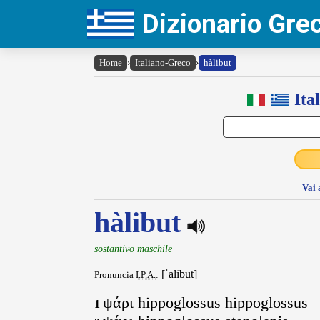
Dizionario Gr
Home
›
Italiano-Greco
›
hàlibut
Ita
Vai 
hàlibut
sostantivo maschile
[ˈalibut]
Pronuncia
I.P.A.
:
ψάρι hippoglossus hippoglossus
1