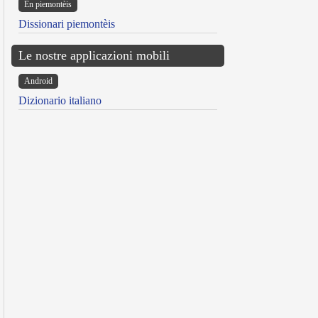
Ën piemontèis
Dissionari piemontèis
Le nostre applicazioni mobili
Android
Dizionario italiano
reen