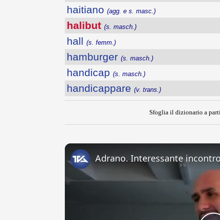
haitiano
(agg. e s. masc.)
halibut
(s. masch.)
hall
(s. femm.)
hamburger
(s. masch.)
handicap
(s. masch.)
handicappare
(v. trans.)
Sfoglia il dizionario a part