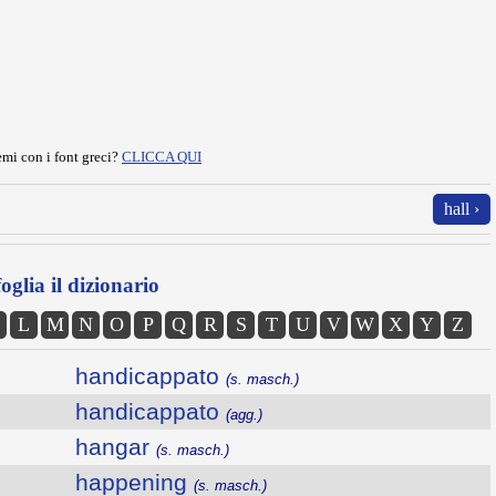
mi con i font greci?
CLICCA QUI
hall ›
oglia il dizionario
L
M
N
O
P
Q
R
S
T
U
V
W
X
Y
Z
handicappato
(s. masch.)
handicappato
(agg.)
hangar
(s. masch.)
happening
(s. masch.)