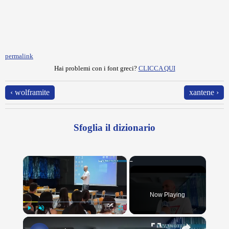
permalink
Hai problemi con i font greci?
CLICCA QUI
‹ wolframite
xantene ›
Sfoglia il dizionario
×
Now Playing
×
Play
Unmute
Fullscreen