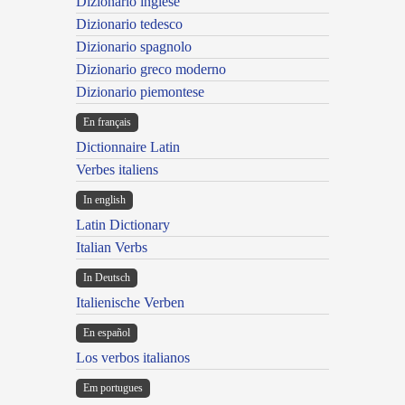
Dizionario inglese
Dizionario tedesco
Dizionario spagnolo
Dizionario greco moderno
Dizionario piemontese
En français
Dictionnaire Latin
Verbes italiens
In english
Latin Dictionary
Italian Verbs
In Deutsch
Italienische Verben
En español
Los verbos italianos
Em portugues