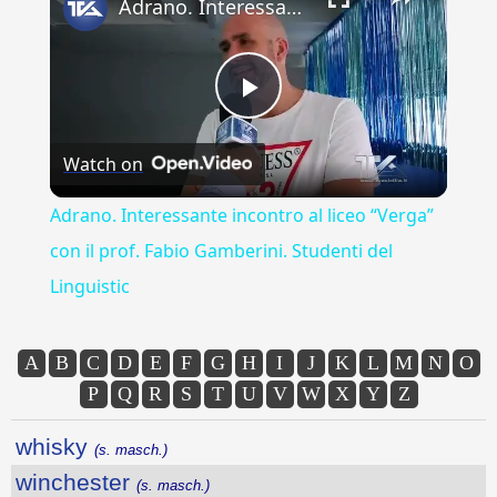
Adrano. Interessante incontro al liceo “Verga” con il prof. Fabio Gamberini. Studenti del Linguistic
Play
Watch on
Video
Adrano. Interessante incontro al liceo “Verga”
con il prof. Fabio Gamberini. Studenti del
Linguistic
A
B
C
D
E
F
G
H
I
J
K
L
M
N
O
P
Q
R
S
T
U
V
W
X
Y
Z
whisky
(s. masch.)
winchester
(s. masch.)