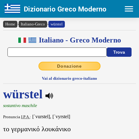
Dizionario Greco Moderno
Home
›
Italiano-Greco
›
würstel
Italiano - Greco Moderno
Donazione
Vai al dizionario greco-italiano
würstel
sostantivo maschile
[ˈvurstel], [ˈvyrstel]
Pronuncia
I.P.A.
:
το γερμανικό λουκάνικο