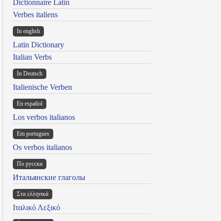
Dictionnaire Latin
Verbes italiens
In english
Latin Dictionary
Italian Verbs
In Deutsch
Italienische Verben
En español
Los verbos italianos
Em portugues
Os verbos italianos
По русски
Итальянские глаголы
Στα ελληνικά
Ιταλικό Λεξικό