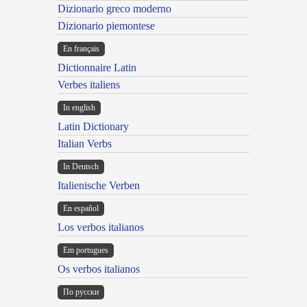
Dizionario greco moderno
Dizionario piemontese
En français
Dictionnaire Latin
Verbes italiens
In english
Latin Dictionary
Italian Verbs
In Deutsch
Italienische Verben
En español
Los verbos italianos
Em portugues
Os verbos italianos
По русски