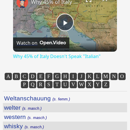
Why 45% of Italy Doesn't Speak "Italian"
Play
Watch on
Video
Why 45% of Italy Doesn't Speak "Italian"
A
B
C
D
E
F
G
H
I
J
K
L
M
N
O
P
Q
R
S
T
U
V
W
X
Y
Z
Weltanschauung
(s. femm.)
welter
(s. masch.)
western
(s. masch.)
whisky
(s. masch.)