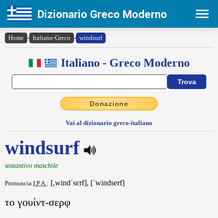
Dizionario Greco Moderno
Home
›
Italiano-Greco
›
windsurf
Italiano - Greco Moderno
Donazione
Vai al dizionario greco-italiano
windsurf
sostantivo maschile
[,windˈsɛrf], [ˈwindserf]
Pronuncia
I.P.A.
:
το γουίντ-σερφ