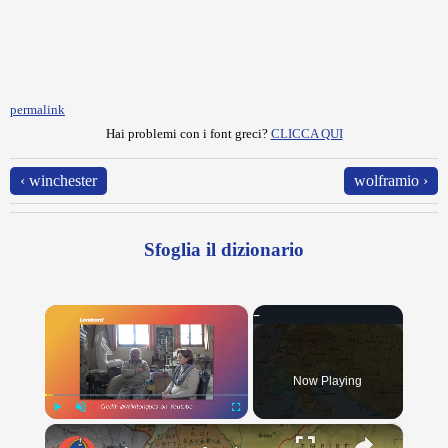
permalink
Hai problemi con i font greci?
CLICCA QUI
‹ winchester
wolframio ›
Sfoglia il dizionario
×
Now Playing
×
Play
Unmute
Fullscreen