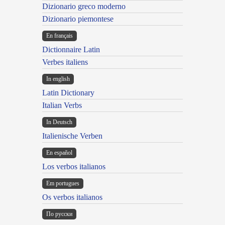
Dizionario greco moderno
Dizionario piemontese
En français
Dictionnaire Latin
Verbes italiens
In english
Latin Dictionary
Italian Verbs
In Deutsch
Italienische Verben
En español
Los verbos italianos
Em portugues
Os verbos italianos
По русски