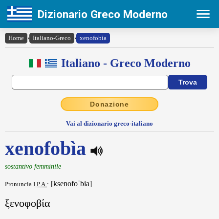
Dizionario Greco Moderno
Home
›
Italiano-Greco
›
xenofobìa
Italiano - Greco Moderno
Donazione
Vai al dizionario greco-italiano
xenofobìa
sostantivo femminile
[ksenofoˈbia]
Pronuncia
I.P.A.
:
ξενοφοβία