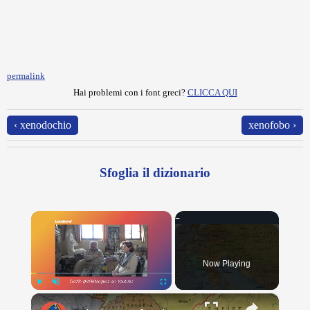
permalink
Hai problemi con i font greci?
CLICCA QUI
‹ xenodochio
xenofobo ›
Sfoglia il dizionario
×
Now Playing
×
Play
Unmute
Fullscreen