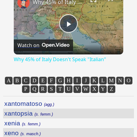
Why 45% of Italy Doesn't Speak "Italian"
Play
Watch on
Video
Why 45% of Italy Doesn't Speak "Italian"
A
B
C
D
E
F
G
H
I
J
K
L
M
N
O
P
Q
R
S
T
U
V
W
X
Y
Z
xantomatoso
(agg.)
xantopsia
(s. femm.)
xenia
(s. femm.)
xeno
(s. masch.)