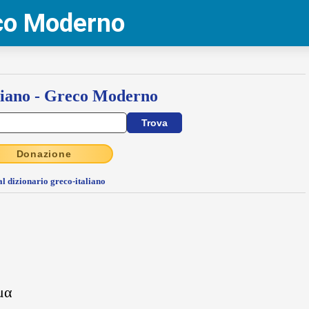
eco Moderno
liano - Greco Moderno
Donazione
al dizionario greco-italiano
μα