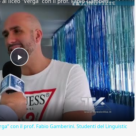
Adrano. Interessante incontro al liceo “Verga” con il prof. Fabio Gamberini. Studenti del Linguistic
Play
Video
rga” con il prof. Fabio Gamberini. Studenti del Linguistic