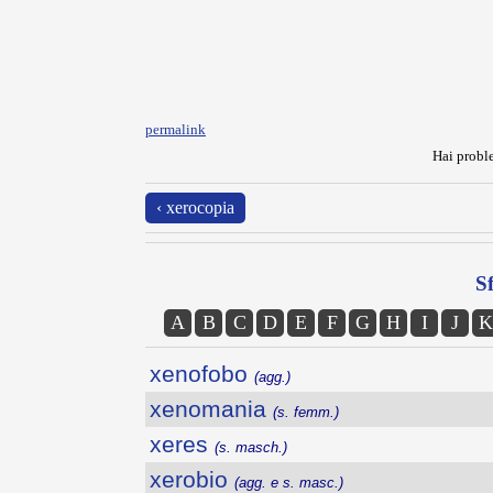
permalink
Hai proble
‹ xerocopia
Sf
A
B
C
D
E
F
G
H
I
J
K
xenofobo
(agg.)
xenomania
(s. femm.)
xeres
(s. masch.)
xerobio
(agg. e s. masc.)