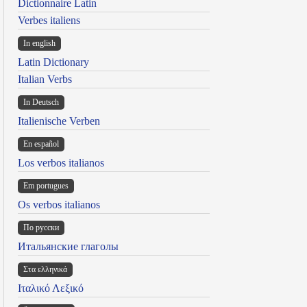
Dictionnaire Latin
Verbes italiens
In english
Latin Dictionary
Italian Verbs
In Deutsch
Italienische Verben
En español
Los verbos italianos
Em portugues
Os verbos italianos
По русски
Итальянские глаголы
Στα ελληνικά
Ιταλικό Λεξικό