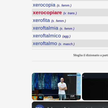
xerocopia
(s. femm.)
xerocopiare
(v. trans.)
xerofita
(s. femm.)
xeroftalmia
(s. femm.)
xeroftalmico
(agg.)
xeroftalmo
(s. masch.)
Sfoglia il dizionario a part
×
Play
Unmute
Fullscreen