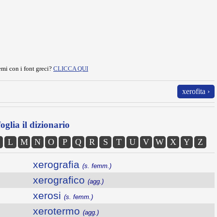
mi con i font greci?
CLICCA QUI
xerofita ›
oglia il dizionario
L
M
N
O
P
Q
R
S
T
U
V
W
X
Y
Z
xerografia
(s. femm.)
xerografico
(agg.)
xerosi
(s. femm.)
xerotermo
(agg.)