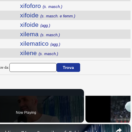
xifoforo
(s. masch.)
xifoide
(s. masch. e femm.)
xifoide
(agg.)
xilema
(s. masch.)
xilematico
(agg.)
xilene
(s. masch.)
ire da:
Now Playing
×