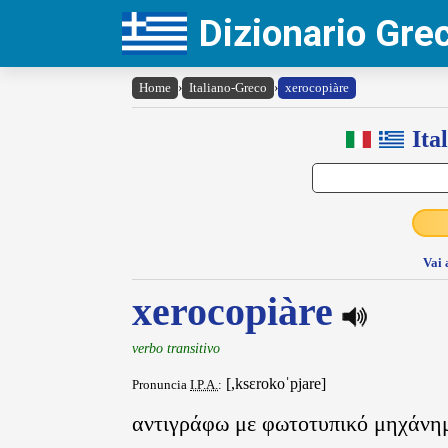
Dizionario Gr
Home
›
Italiano-Greco
›
xerocopiàre
Ita
Vai 
xerocopiàre
verbo transitivo
[,ksɛrokoˈpjare]
Pronuncia
I.P.A.
:
αντιγράφω με φωτοτυπικό μηχάνη