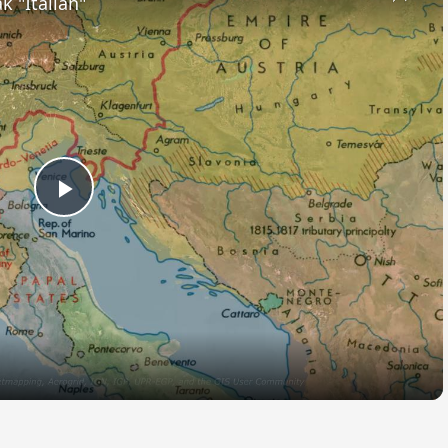
k "Italian"
Play
Video