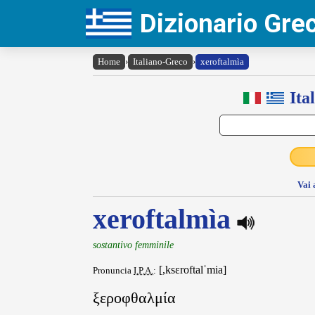
Dizionario Gr
Home
›
Italiano-Greco
›
xeroftalmìa
Ita
Vai 
xeroftalmìa
sostantivo femminile
[,ksɛroftalˈmia]
Pronuncia
I.P.A.
:
ξεροφθαλμία