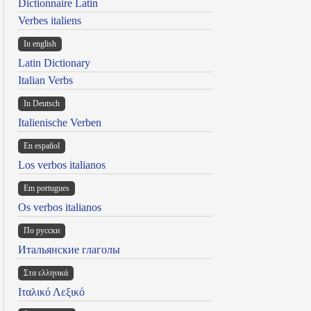
Dictionnaire Latin
Verbes italiens
In english
Latin Dictionary
Italian Verbs
In Deutsch
Italienische Verben
En español
Los verbos italianos
Em portugues
Os verbos italianos
По русски
Итальянские глаголы
Στα ελληνικά
Ιταλικό Λεξικό