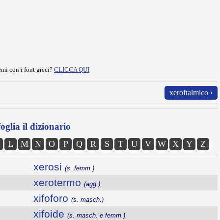
mi con i font greci?
CLICCA QUI
xeroftalmico ›
oglia il dizionario
L
M
N
O
P
Q
R
S
T
U
V
W
X
Y
Z
xerosi
(s. femm.)
xerotermo
(agg.)
xifoforo
(s. masch.)
xifoide
(s. masch. e femm.)