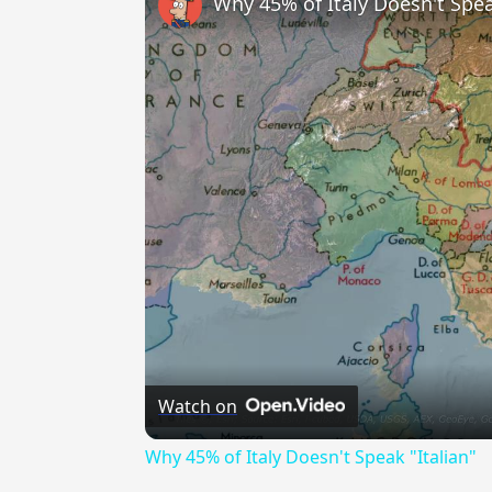
Why 45% of Italy Doesn't Spea
Watch on
Why 45% of Italy Doesn't Speak "Italian"