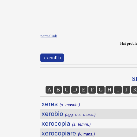
permalink
Hai proble
‹ xerofita
Sf
A
B
C
D
E
F
G
H
I
J
K
xeres
(s. masch.)
xerobio
(agg. e s. masc.)
xerocopia
(s. femm.)
xerocopiare
(v. trans.)