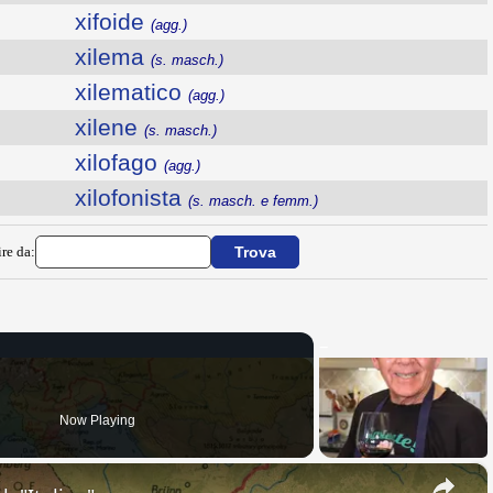
xifoide
(agg.)
xilema
(s. masch.)
xilematico
(agg.)
xilene
(s. masch.)
xilofago
(agg.)
xilofonista
(s. masch. e femm.)
ire da:
Now Playing
×