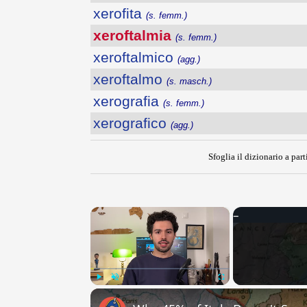
xerofita
(s. femm.)
xeroftalmia
(s. femm.)
xeroftalmico
(agg.)
xeroftalmo
(s. masch.)
xerografia
(s. femm.)
xerografico
(agg.)
Sfoglia il dizionario a part
×
Play
Unmute
Fullscreen