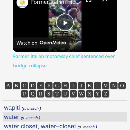
Former Italian motorway chief sentenced over bridge collapse
Play
Watch on
Video
Former Italian motorway chief sentenced over
bridge collapse
A
B
C
D
E
F
G
H
I
J
K
L
M
N
O
P
Q
R
S
T
U
V
W
X
Y
Z
wapiti
(s. masch.)
water
(s. masch.)
water closet, water–closet
(s. masch.)