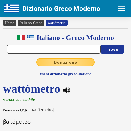
Dizionario Greco Moderno
Home
›
Italiano-Greco
›
wattòmetro
Italiano - Greco Moderno
Donazione
Vai al dizionario greco-italiano
wattòmetro
sostantivo maschile
[vatˈtɔmetro]
Pronuncia
I.P.A.
:
βατόμετρο