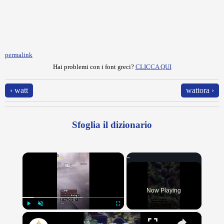
permalink
Hai problemi con i font greci?
CLICCA QUI
‹ watt
wattora ›
Sfoglia il dizionario
×
Now Playing
×
Play
Unmute
Fullscreen