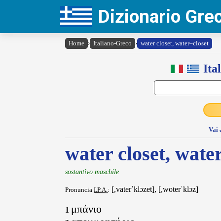
Dizionario Gr
Home
›
Italiano-Greco
›
water closet, water–closet
Ita
Vai 
water closet, wate
sostantivo maschile
[,vaterˈklɔzet], [,woterˈklɔz]
Pronuncia
I.P.A.
:
μπάνιο
1