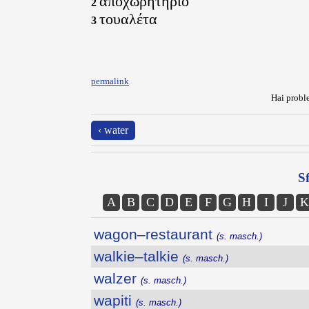
αποχωρητήριο
2
τουαλέτα
3
permalink
Hai proble
‹ water
Sf
A
B
C
D
E
F
G
H
I
J
K
wagon–restaurant
(s. masch.)
walkie–talkie
(s. masch.)
walzer
(s. masch.)
wapiti
(s. masch.)