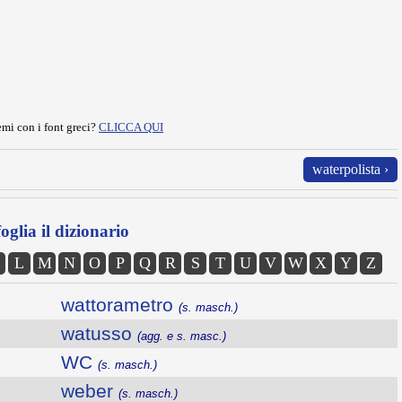
mi con i font greci?
CLICCA QUI
waterpolista ›
oglia il dizionario
L
M
N
O
P
Q
R
S
T
U
V
W
X
Y
Z
wattorametro
(s. masch.)
watusso
(agg. e s. masc.)
WC
(s. masch.)
weber
(s. masch.)