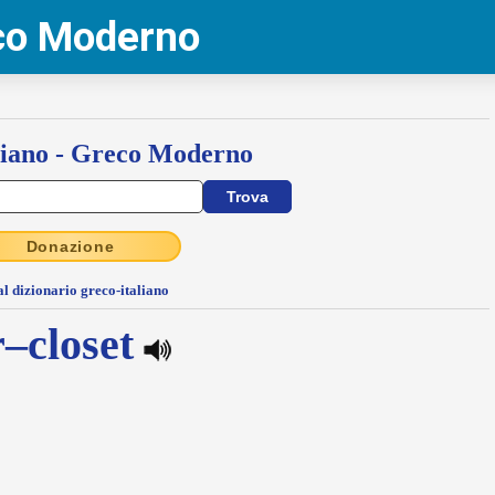
eco Moderno
liano - Greco Moderno
Donazione
al dizionario greco-italiano
r–closet