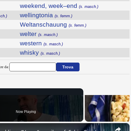
weekend, week–end
(s. masch.)
wellingtonia
ch.)
(s. femm.)
Weltanschauung
(s. femm.)
welter
(s. masch.)
western
(s. masch.)
whisky
(s. masch.)
ire da:
Now Playing
×