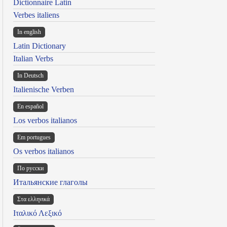
Dictionnaire Latin
Verbes italiens
In english
Latin Dictionary
Italian Verbs
In Deutsch
Italienische Verben
En español
Los verbos italianos
Em portugues
Os verbos italianos
По русски
Итальянские глаголы
Στα ελληνικά
Ιταλικό Λεξικό