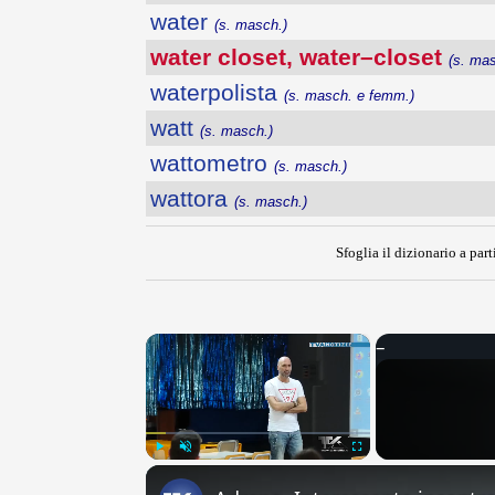
water
(s. masch.)
water closet, water–closet
(s. mas
waterpolista
(s. masch. e femm.)
watt
(s. masch.)
wattometro
(s. masch.)
wattora
(s. masch.)
Sfoglia il dizionario a part
×
Play
Unmute
Fullscreen