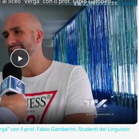
Adrano. Interessante incontro al liceo “Verga” con il prof. Fabio Gamberini. Studenti del Linguistic
Play
Video
rga” con il prof. Fabio Gamberini. Studenti del Linguistic