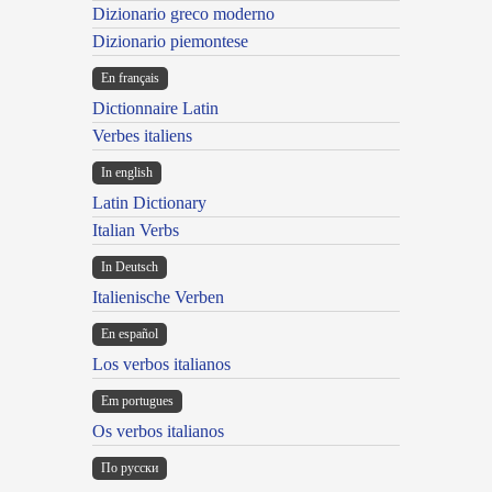
Dizionario greco moderno
Dizionario piemontese
En français
Dictionnaire Latin
Verbes italiens
In english
Latin Dictionary
Italian Verbs
In Deutsch
Italienische Verben
En español
Los verbos italianos
Em portugues
Os verbos italianos
По русски