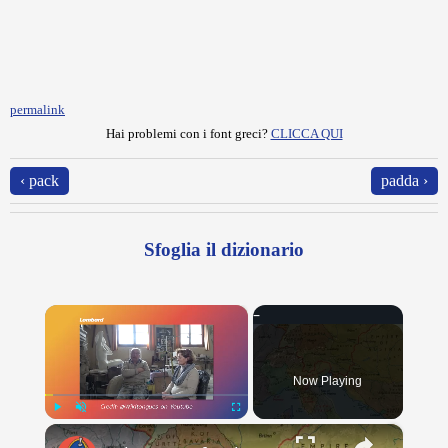
permalink
Hai problemi con i font greci?
CLICCA QUI
‹ pack
padda ›
Sfoglia il dizionario
×
Now Playing
×
Play
Unmute
Fullscreen