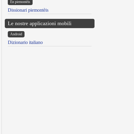
Ën piemontèis
Dissionari piemontèis
Le nostre applicazioni mobili
Android
Dizionario italiano
reen