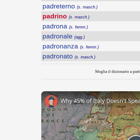
padreterno
(s. masch.)
padrino
(s. masch.)
padrona
(s. femm.)
padronale
(agg.)
padronanza
(s. femm.)
padronato
(s. masch.)
Sfoglia il dizionario a part
Why 45% of Italy Doesn't Spea