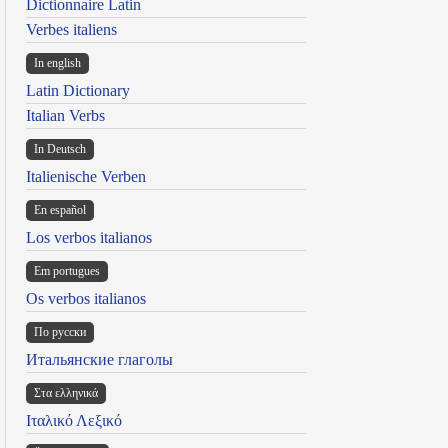
Dictionnaire Latin
Verbes italiens
In english
Latin Dictionary
Italian Verbs
In Deutsch
Italienische Verben
En español
Los verbos italianos
Em portugues
Os verbos italianos
По русски
Итальянские глаголы
Στα ελληνικά
Ιταλικό Λεξικό