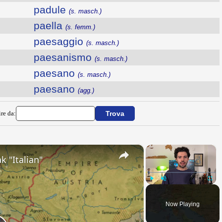
padule
(s. masch.)
paella
(s. femm.)
paesaggio
(s. masch.)
paesanismo
(s. masch.)
paesano
(s. masch.)
paesano
(agg.)
ire da:
×
×
k "Italian"
Play
Unmute
Fullsc
Now Playing