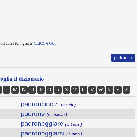
mi con i font greci?
CLICCA QUI
padrona ›
oglia il dizionario
L
M
N
O
P
Q
R
S
T
U
V
W
X
Y
Z
padroncino
(s. masch.)
padrone
(s. masch.)
padroneggiare
(v. trans.)
padroneggiarsi
(v. pron.)