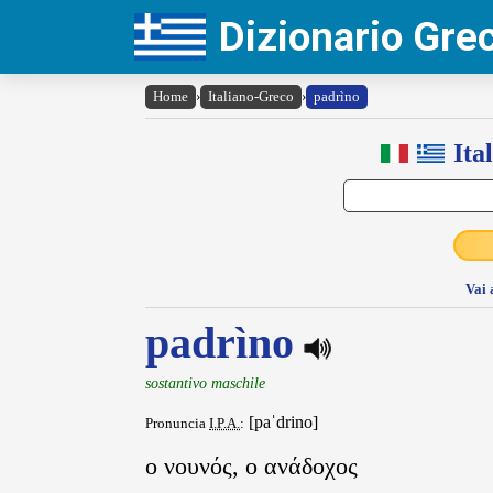
Dizionario Gr
Home
›
Italiano-Greco
›
padrìno
Ita
Vai 
padrìno
sostantivo maschile
[paˈdrino]
Pronuncia
I.P.A.
:
ο νουνός, ο ανάδοχος