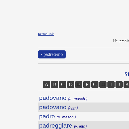
permalink
Hai proble
‹ padreterno
Sf
A
B
C
D
E
F
G
H
I
J
K
padovano
(s. masch.)
padovano
(agg.)
padre
(s. masch.)
padreggiare
(v. intr.)