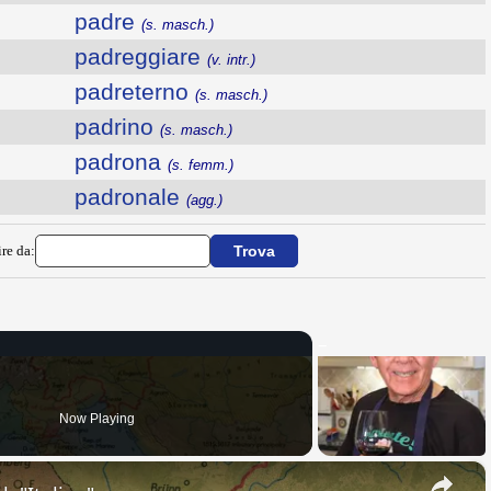
padre
(s. masch.)
padreggiare
(v. intr.)
padreterno
(s. masch.)
padrino
(s. masch.)
padrona
(s. femm.)
padronale
(agg.)
ire da:
Now Playing
×