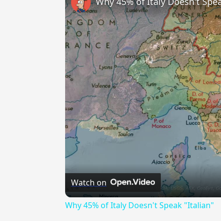
Why 45% of Italy Doesn't Spea
Watch on
Why 45% of Italy Doesn't Speak "Italian"