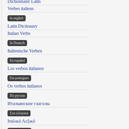
Dictionnaire Latin
Verbes italiens
In english
Latin Dictionary
Italian Verbs
In Deutsch
Italienische Verben
En español
Los verbos italianos
Em portugues
Os verbos italianos
По русски
Итальянские глаголы
Στα ελληνικά
Ιταλικό Λεξικό