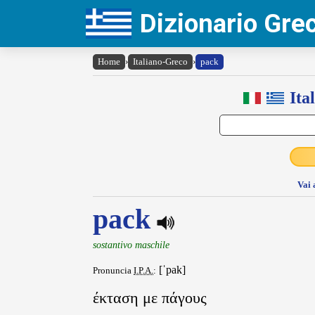
Dizionario Gr
Home
›
Italiano-Greco
›
pack
Ita
Vai 
pack
sostantivo maschile
[ˈpak]
Pronuncia
I.P.A.
:
έκταση με πάγους