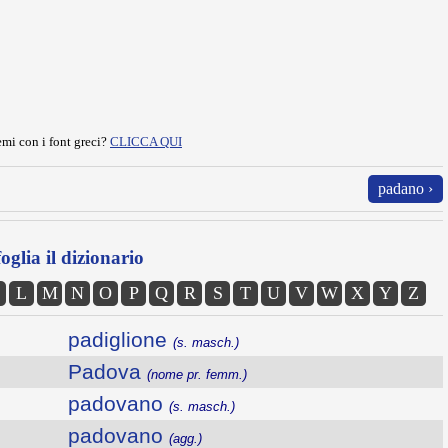
mi con i font greci?
CLICCA QUI
padano ›
oglia il dizionario
L
M
N
O
P
Q
R
S
T
U
V
W
X
Y
Z
padiglione
(s. masch.)
Padova
(nome pr. femm.)
padovano
(s. masch.)
padovano
(agg.)