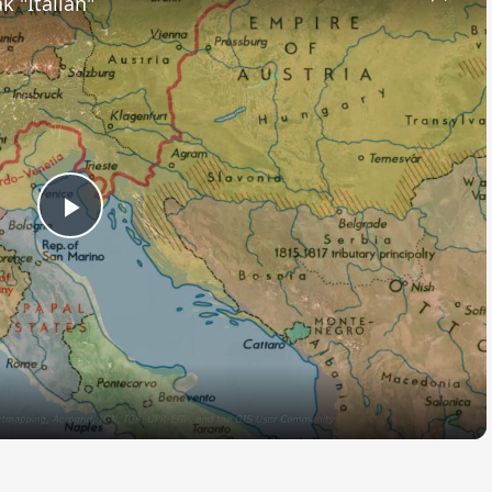
k "Italian"
Play
Video