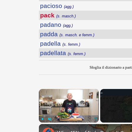
pacioso
(agg.)
pack
(s. masch.)
padano
(agg.)
padda
(s. masch. e femm.)
padella
(s. femm.)
padellata
(s. femm.)
Sfoglia il dizionario a part
×
Play
Unmute
Fullscreen