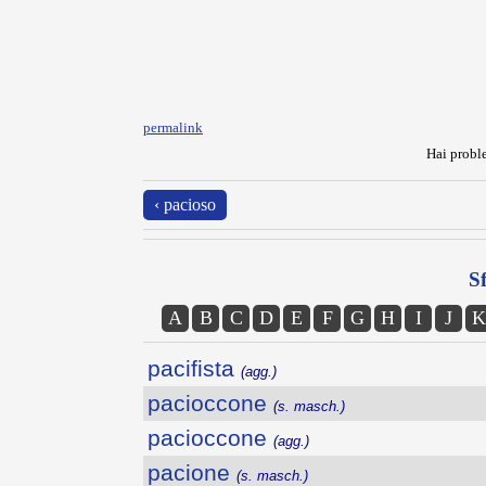
permalink
Hai proble
‹ pacioso
Sf
A
B
C
D
E
F
G
H
I
J
K
pacifista
(agg.)
pacioccone
(s. masch.)
pacioccone
(agg.)
pacione
(s. masch.)