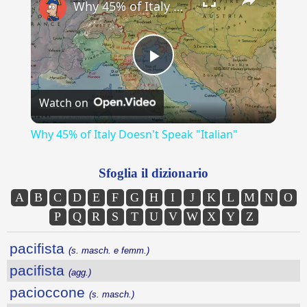
Why 45% of Italy Doesn't Speak "Italian"
Play
Watch on
Video
Why 45% of Italy Doesn't Speak "Italian"
Sfoglia il dizionario
A
B
C
D
E
F
G
H
I
J
K
L
M
N
O
P
Q
R
S
T
U
V
W
X
Y
Z
pacifista
(s. masch. e femm.)
pacifista
(agg.)
pacioccone
(s. masch.)