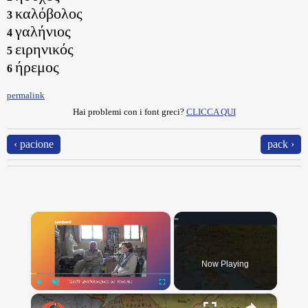
καλόβολος
3
γαλήνιος
4
ειρηνικός
5
ήρεμος
6
permalink
Hai problemi con i font greci?
CLICCA QUI
‹ pacione
pack ›
×
Now Playing
×
Play
Unmute
Fullscreen