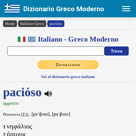
Dizionario Greco Moderno
Home
›
Italiano-Greco
›
pacióso
Italiano - Greco Moderno
Donazione
Vai al dizionario greco-italiano
pacióso
aggettivo
[paˈʧoso], [paˈʧozo]
Pronuncia
I.P.A.
:
νηφάλιος
1
ήσυχος
2