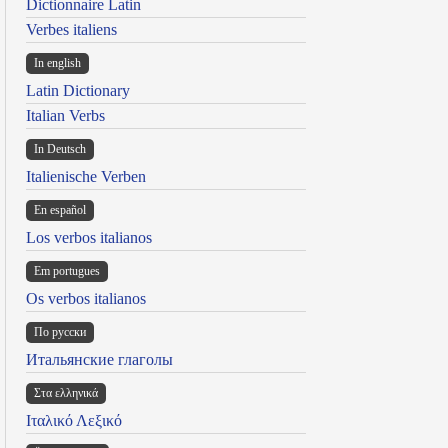
Dictionnaire Latin
Verbes italiens
In english
Latin Dictionary
Italian Verbs
In Deutsch
Italienische Verben
En español
Los verbos italianos
Em portugues
Os verbos italianos
По русски
Итальянские глаголы
Στα ελληνικά
Ιταλικό Λεξικό