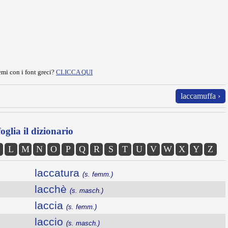
mi con i font greci?
CLICCA QUI
laccamuffa ›
oglia il dizionario
L
M
N
O
P
Q
R
S
T
U
V
W
X
Y
Z
laccatura
(s. femm.)
lacchè
(s. masch.)
laccia
(s. femm.)
laccio
(s. masch.)