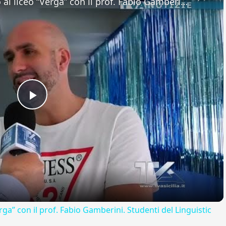
Adrano. Interessante incontro al liceo “Verga” con il prof. Fabio Gamberini. Studenti del Linguistic
Play
Video
rga” con il prof. Fabio Gamberini. Studenti del Linguistic