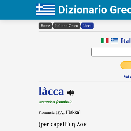
Dizionario Gr
Home
›
Italiano-Greco
›
làcca
Ita
Vai 
làcca
sostantivo femminile
[ˈlakka]
Pronuncia
I.P.A.
:
(per capelli) η λακ