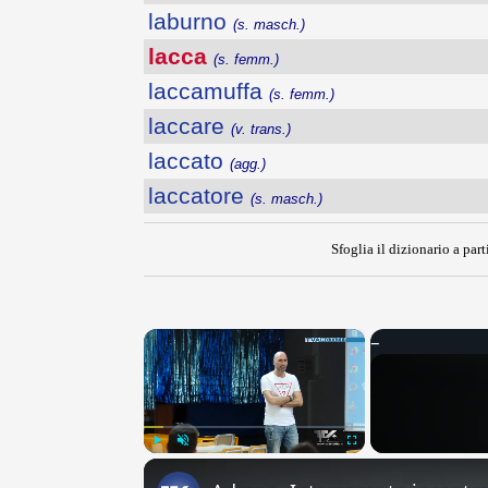
laburno
(s. masch.)
lacca
(s. femm.)
laccamuffa
(s. femm.)
laccare
(v. trans.)
laccato
(agg.)
laccatore
(s. masch.)
Sfoglia il dizionario a part
×
Play
Unmute
Fullscreen