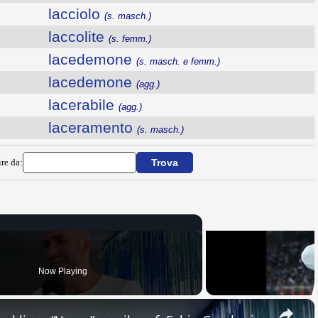
lacciolo
(s. masch.)
laccolite
(s. femm.)
lacedemone
(s. masch. e femm.)
lacedemone
(agg.)
lacerabile
(agg.)
laceramento
(s. masch.)
ire da:
Now Playing
×