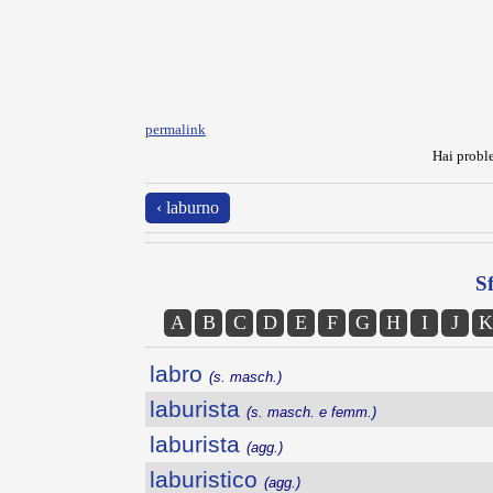
permalink
Hai proble
‹ laburno
Sf
A
B
C
D
E
F
G
H
I
J
K
labro
(s. masch.)
laburista
(s. masch. e femm.)
laburista
(agg.)
laburistico
(agg.)