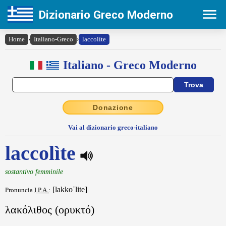
Dizionario Greco Moderno
Home
›
Italiano-Greco
›
laccolìte
Italiano - Greco Moderno
Donazione
Vai al dizionario greco-italiano
laccolìte
sostantivo femminile
[lakkoˈlite]
Pronuncia
I.P.A.
:
λακόλιθος (ορυκτό)