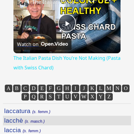
The Italian Pasta Dish You’re Not Making (Pasta with Swiss Chard)
Play
Watch on
Video
The Italian Pasta Dish You’re Not Making (Pasta
with Swiss Chard)
A
B
C
D
E
F
G
H
I
J
K
L
M
N
O
P
Q
R
S
T
U
V
W
X
Y
Z
laccatura
(s. femm.)
lacchè
(s. masch.)
laccia
(s. femm.)