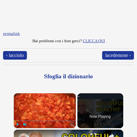
permalink
Hai problemi con i font greci?
CLICCA QUI
‹ lacciolo
lacedemone ›
Sfoglia il dizionario
×
Now Playing
×
Play
Unmute
Fullscreen