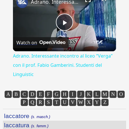
Adrano. Interessante incontro al liceo “Verga” con il prof. Fabio Gamberini. Studenti del Linguistic
Play
Watch on
Video
Adrano. Interessante incontro al liceo “Verga”
con il prof. Fabio Gamberini. Studenti del
Linguistic
A
B
C
D
E
F
G
H
I
J
K
L
M
N
O
P
Q
R
S
T
U
V
W
X
Y
Z
laccatore
(s. masch.)
laccatura
(s. femm.)