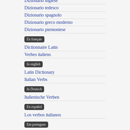
Dizionario inglese
Dizionario tedesco
Dizionario spagnolo
Dizionario greco moderno
Dizionario piemontese
En français
Dictionnaire Latin
Verbes italiens
In english
Latin Dictionary
Italian Verbs
In Deutsch
Italienische Verben
En español
Los verbos italianos
Em portugues