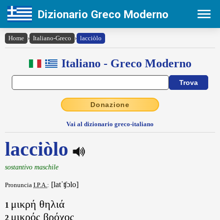
Dizionario Greco Moderno
Home
›
Italiano-Greco
›
lacciòlo
Italiano - Greco Moderno
Donazione
Vai al dizionario greco-italiano
lacciòlo
sostantivo maschile
[latˈʧɔlo]
Pronuncia
I.P.A.
:
μικρή θηλιά
1
μικρός βρόχος
2