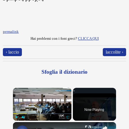
permalink
Hai problemi con i font greci?
CLICCA QUI
‹ laccio
laccolite ›
Sfoglia il dizionario
×
Now Playing
×
Play
Unmute
Fullscreen