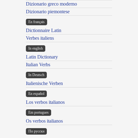
Dizionario greco moderno
Dizionario piemontese
En français
Dictionnaire Latin
Verbes italiens
In english
Latin Dictionary
Italian Verbs
In Deutsch
Italienische Verben
En español
Los verbos italianos
Em portugues
Os verbos italianos
По русски