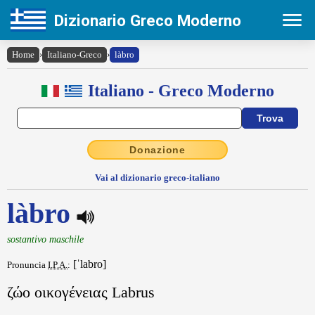
Dizionario Greco Moderno
Home
›
Italiano-Greco
›
làbro
Italiano - Greco Moderno
Donazione
Vai al dizionario greco-italiano
làbro
sostantivo maschile
[ˈlabro]
Pronuncia
I.P.A.
:
ζώο οικογένειας Labrus