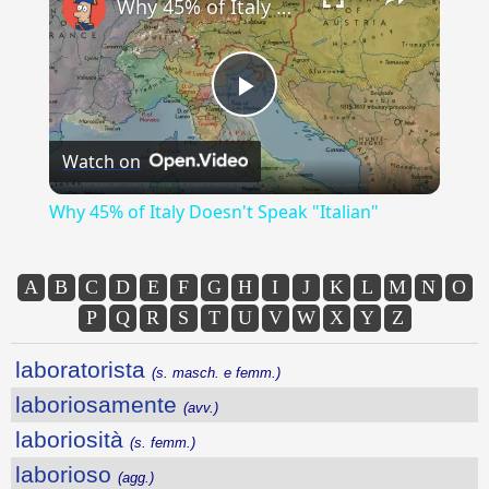
Why 45% of Italy Doesn't Speak "Italian"
Play
Watch on
Video
Why 45% of Italy Doesn't Speak "Italian"
A
B
C
D
E
F
G
H
I
J
K
L
M
N
O
P
Q
R
S
T
U
V
W
X
Y
Z
laboratorista
(s. masch. e femm.)
laboriosamente
(avv.)
laboriosità
(s. femm.)
laborioso
(agg.)