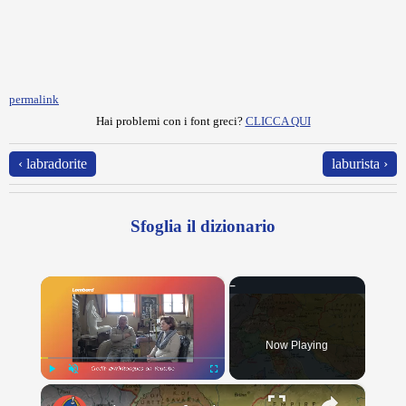
permalink
Hai problemi con i font greci?
CLICCA QUI
‹ labradorite
laburista ›
Sfoglia il dizionario
×
Now Playing
×
Play
Unmute
Fullscreen