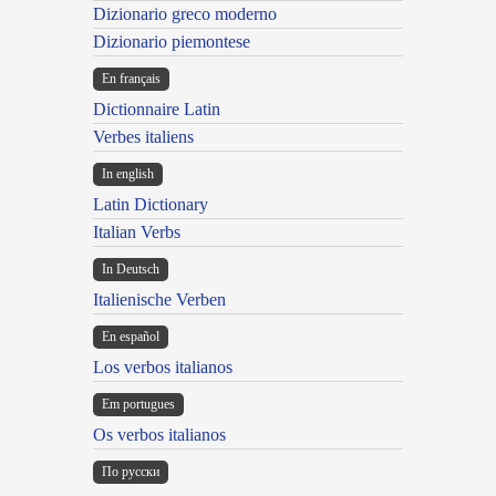
Dizionario greco moderno
Dizionario piemontese
En français
Dictionnaire Latin
Verbes italiens
In english
Latin Dictionary
Italian Verbs
In Deutsch
Italienische Verben
En español
Los verbos italianos
Em portugues
Os verbos italianos
По русски