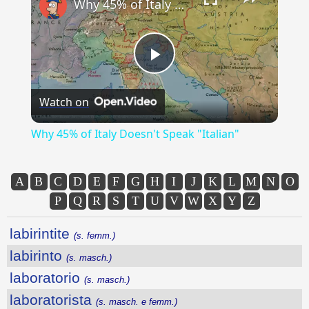
Why 45% of Italy Doesn't Speak "Italian"
Play
Watch on
Video
Why 45% of Italy Doesn't Speak "Italian"
A
B
C
D
E
F
G
H
I
J
K
L
M
N
O
P
Q
R
S
T
U
V
W
X
Y
Z
labirintite
(s. femm.)
labirinto
(s. masch.)
laboratorio
(s. masch.)
laboratorista
(s. masch. e femm.)