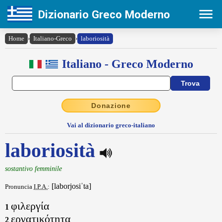
Dizionario Greco Moderno
Home
›
Italiano-Greco
›
laboriosità
Italiano - Greco Moderno
Donazione
Vai al dizionario greco-italiano
laboriosità
sostantivo femminile
[laborjosiˈta]
Pronuncia
I.P.A.
:
φιλεργία
1
εργατικότητα
2