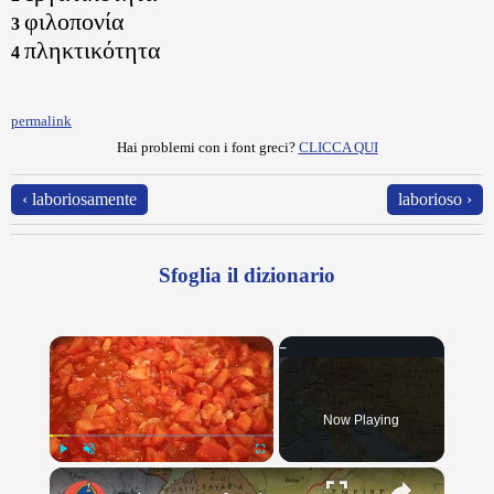
φιλοπονία
3
πληκτικότητα
4
permalink
Hai problemi con i font greci?
CLICCA QUI
‹ laboriosamente
laborioso ›
Sfoglia il dizionario
×
Now Playing
×
Play
Unmute
Fullscreen