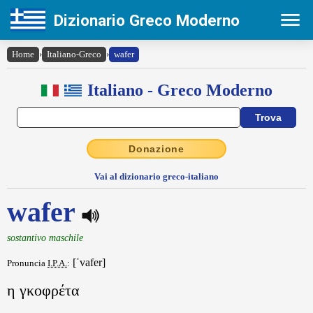
Dizionario Greco Moderno
Home
›
Italiano-Greco
›
wafer
Italiano - Greco Moderno
Donazione
Vai al dizionario greco-italiano
wafer
sostantivo maschile
[ˈvafer]
Pronuncia
I.P.A.
:
η γκοφρέτα