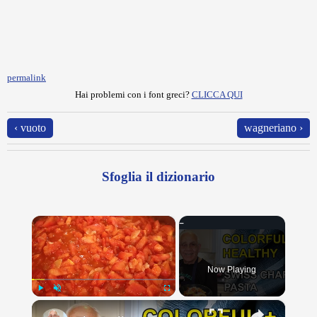
permalink
Hai problemi con i font greci?
CLICCA QUI
‹ vuoto
wagneriano ›
Sfoglia il dizionario
×
Now Playing
×
Play
Unmute
Fullscreen