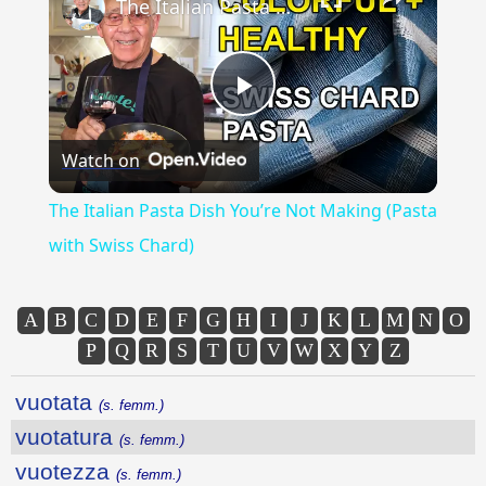
The Italian Pasta Dish You’re Not Making (Pasta with Swiss Chard)
Play
Watch on
Video
The Italian Pasta Dish You’re Not Making (Pasta
with Swiss Chard)
A
B
C
D
E
F
G
H
I
J
K
L
M
N
O
P
Q
R
S
T
U
V
W
X
Y
Z
vuotata
(s. femm.)
vuotatura
(s. femm.)
vuotezza
(s. femm.)