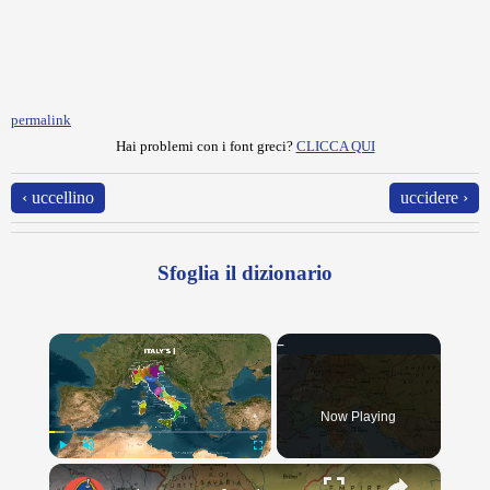
permalink
Hai problemi con i font greci?
CLICCA QUI
‹ uccellino
uccidere ›
Sfoglia il dizionario
×
Now Playing
×
Play
Unmute
Fullscreen