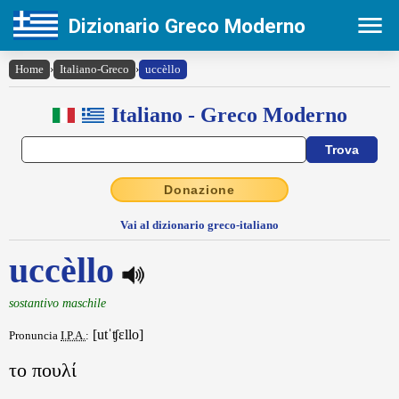
Dizionario Greco Moderno
Home
›
Italiano-Greco
›
uccèllo
Italiano - Greco Moderno
Donazione
Vai al dizionario greco-italiano
uccèllo
sostantivo maschile
[utˈʧɛllo]
Pronuncia
I.P.A.
:
το πουλί