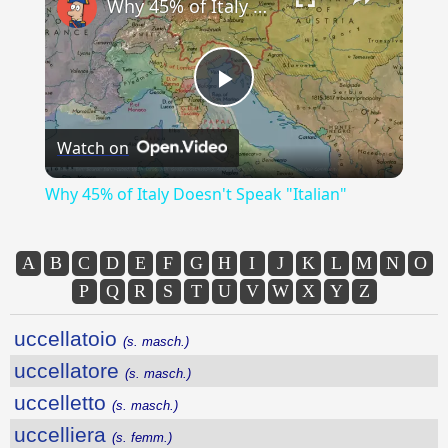
Why 45% of Italy Doesn't Speak "Italian"
Play
Watch on
Video
Why 45% of Italy Doesn't Speak "Italian"
A
B
C
D
E
F
G
H
I
J
K
L
M
N
O
P
Q
R
S
T
U
V
W
X
Y
Z
uccellatoio
(s. masch.)
uccellatore
(s. masch.)
uccelletto
(s. masch.)
uccelliera
(s. femm.)