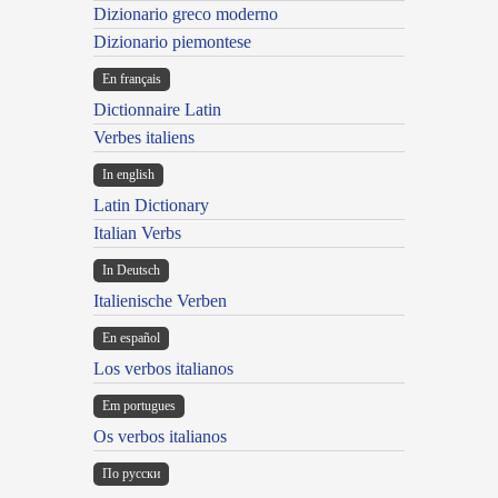
Dizionario greco moderno
Dizionario piemontese
En français
Dictionnaire Latin
Verbes italiens
In english
Latin Dictionary
Italian Verbs
In Deutsch
Italienische Verben
En español
Los verbos italianos
Em portugues
Os verbos italianos
По русски