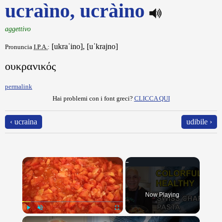
ucraìno, ucràino
aggettivo
[ukraˈino], [uˈkrajno]
Pronuncia
I.P.A.
:
ουκρανικός
permalink
Hai problemi con i font greci?
CLICCA QUI
‹ ucraina
udibile ›
×
Now Playing
×
Play
Unmute
Fullscreen