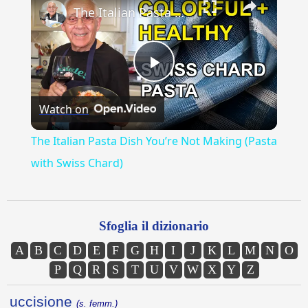
The Italian Pasta Dish You’re Not Making (Pasta with Swiss Chard)
Play
Watch on
Video
The Italian Pasta Dish You’re Not Making (Pasta
with Swiss Chard)
Sfoglia il dizionario
A
B
C
D
E
F
G
H
I
J
K
L
M
N
O
P
Q
R
S
T
U
V
W
X
Y
Z
uccisione
(s. femm.)