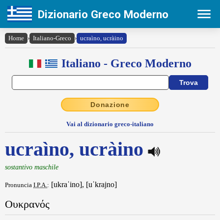
Dizionario Greco Moderno
Home
›
Italiano-Greco
›
ucraìno, ucràino
Italiano - Greco Moderno
Donazione
Vai al dizionario greco-italiano
ucraìno, ucràino
sostantivo maschile
[ukraˈino], [uˈkrajno]
Pronuncia
I.P.A.
:
Ουκρανός