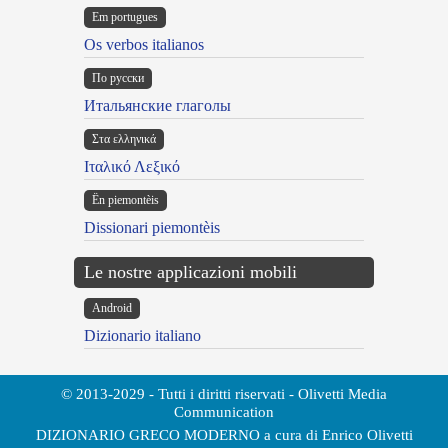
Em portugues
Os verbos italianos
По русски
Итальянские глаголы
Στα ελληνικά
Ιταλικό Λεξικό
Ën piemontèis
Dissionari piemontèis
Le nostre applicazioni mobili
Android
Dizionario italiano
© 2013-2029 - Tutti i diritti riservati - Olivetti Media
Communication
DIZIONARIO GRECO MODERNO a cura di Enrico Olivetti