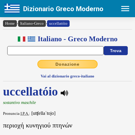
Dizionario Greco Moderno
Home
›
Italiano-Greco
›
uccellatóio
Italiano - Greco Moderno
Donazione
Vai al dizionario greco-italiano
uccellatóio
sostantivo maschile
[utʧellaˈtojo]
Pronuncia
I.P.A.
:
περιοχή κυνηγιού πτηνών