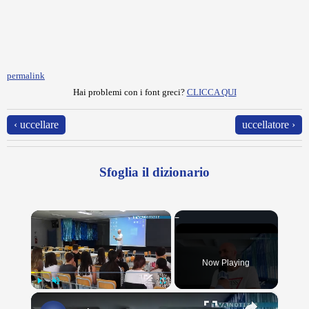
permalink
Hai problemi con i font greci?
CLICCA QUI
‹ uccellare
uccellatore ›
Sfoglia il dizionario
×
Now Playing
×
Play
Unmute
Fullscreen