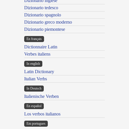
Dizionario inglese
Dizionario tedesco
Dizionario spagnolo
Dizionario greco moderno
Dizionario piemontese
En français
Dictionnaire Latin
Verbes italiens
In english
Latin Dictionary
Italian Verbs
In Deutsch
Italienische Verben
En español
Los verbos italianos
Em portugues