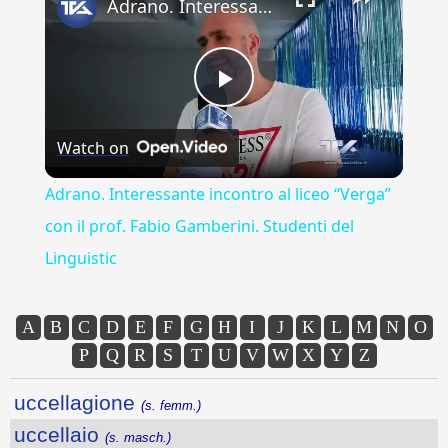
Adrano. Interessante incontro al liceo “Verga” con il prof. Fabio Gamberini. Studenti del Linguistic
Play
Watch on
Video
Adrano. Interessante incontro al liceo “Verga”
con il prof. Fabio Gamberini. Studenti del
Linguistic
A
B
C
D
E
F
G
H
I
J
K
L
M
N
O
P
Q
R
S
T
U
V
W
X
Y
Z
uccellagione
(s. femm.)
uccellaio
(s. masch.)