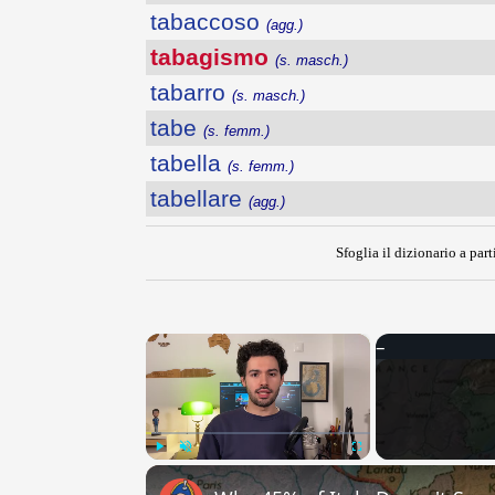
tabaccoso
(agg.)
tabagismo
(s. masch.)
tabarro
(s. masch.)
tabe
(s. femm.)
tabella
(s. femm.)
tabellare
(agg.)
Sfoglia il dizionario a part
×
Play
Unmute
Fullscreen