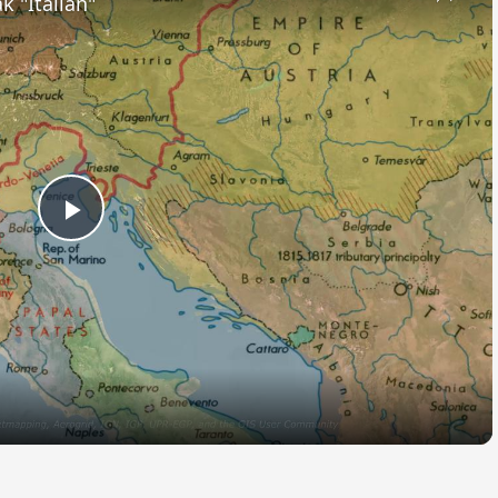
k "Italian"
Play
Video