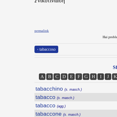
νικοτινίαση
2
permalink
Hai proble
‹ tabaccoso
Sf
A
B
C
D
E
F
G
H
I
J
K
tabacchino
(s. masch.)
tabacco
(s. masch.)
tabacco
(agg.)
tabaccone
(s. masch.)