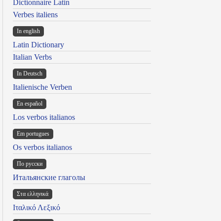
Dictionnaire Latin
Verbes italiens
In english
Latin Dictionary
Italian Verbs
In Deutsch
Italienische Verben
En español
Los verbos italianos
Em portugues
Os verbos italianos
По русски
Итальянские глаголы
Στα ελληνικά
Ιταλικό Λεξικό