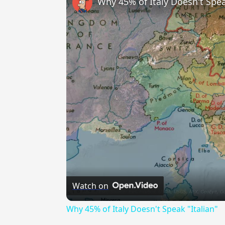
Why 45% of Italy Doesn't Spea
Watch on
Why 45% of Italy Doesn't Speak "Italian"