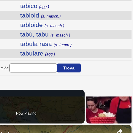
tabico
(agg.)
tabloid
(s. masch.)
tabloide
(s. masch.)
tabù, tabu
(s. masch.)
tabula rasa
(s. femm.)
tabulare
(agg.)
ire da:
Now Playing
×