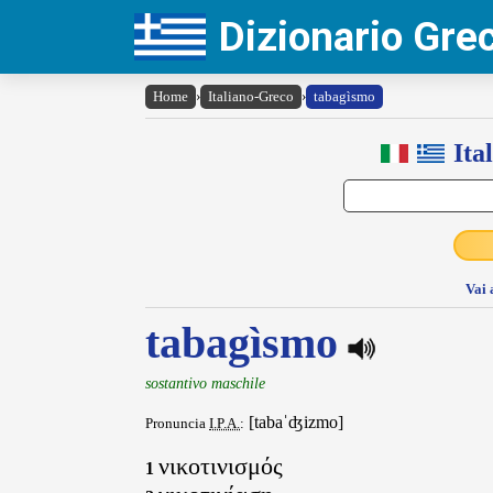
Dizionario Gr
Home
›
Italiano-Greco
›
tabagìsmo
Ita
Vai 
tabagìsmo
sostantivo maschile
[tabaˈʤizmo]
Pronuncia
I.P.A.
:
νικοτινισμός
1