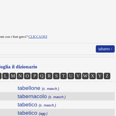
mi con i font greci?
CLICCA QUI
tabarro ›
oglia il dizionario
L
M
N
O
P
Q
R
S
T
U
V
W
X
Y
Z
tabellone
(s. masch.)
tabernacolo
(s. masch.)
tabetico
(s. masch.)
tabetico
(agg.)