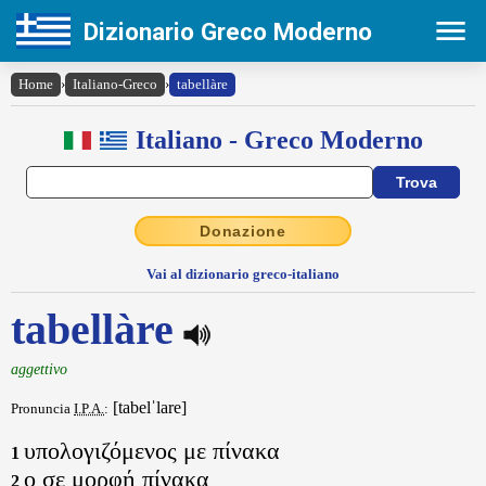
Dizionario Greco Moderno
Home
›
Italiano-Greco
›
tabellàre
Italiano - Greco Moderno
Donazione
Vai al dizionario greco-italiano
tabellàre
aggettivo
[tabelˈlare]
Pronuncia
I.P.A.
:
υπολογιζόμενος με πίνακα
1
ο σε μορφή πίνακα
2