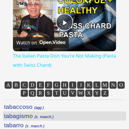
The Italian Pasta Dish You’re Not Making (Pasta with Swiss Chard)
Play
Watch on
Video
The Italian Pasta Dish You’re Not Making (Pasta
with Swiss Chard)
A
B
C
D
E
F
G
H
I
J
K
L
M
N
O
P
Q
R
S
T
U
V
W
X
Y
Z
tabaccoso
(agg.)
tabagismo
(s. masch.)
tabarro
(s. masch.)