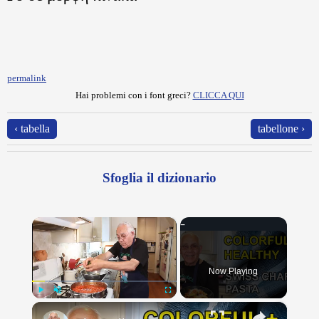
permalink
Hai problemi con i font greci?
CLICCA QUI
‹ tabella
tabellone ›
Sfoglia il dizionario
×
Now Playing
×
Play
Unmute
Fullscreen