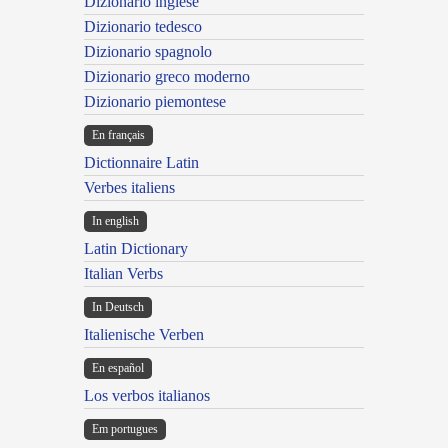
Dizionario inglese
Dizionario tedesco
Dizionario spagnolo
Dizionario greco moderno
Dizionario piemontese
En français
Dictionnaire Latin
Verbes italiens
In english
Latin Dictionary
Italian Verbs
In Deutsch
Italienische Verben
En español
Los verbos italianos
Em portugues