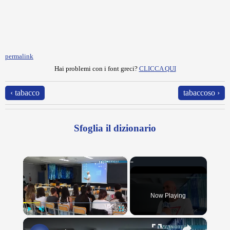
permalink
Hai problemi con i font greci?
CLICCA QUI
‹ tabacco
tabaccoso ›
Sfoglia il dizionario
×
Now Playing
×
Play
Unmute
Fullscreen