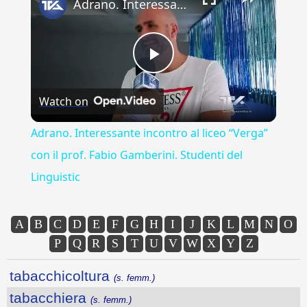
Adrano. Interessante incontro al liceo “Verga” con il prof. Fabio Gamberini. Studenti del Linguistic
Play
Watch on
Video
Adrano. Interessante incontro al liceo “Verga”
con il prof. Fabio Gamberini. Studenti del
Linguistic
A
B
C
D
E
F
G
H
I
J
K
L
M
N
O
P
Q
R
S
T
U
V
W
X
Y
Z
tabacchicoltura
(s. femm.)
tabacchiera
(s. femm.)