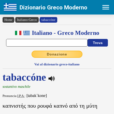
Dizionario Greco Moderno
Home
›
Italiano-Greco
›
tabaccóne
Italiano - Greco Moderno
Donazione
Vai al dizionario greco-italiano
tabaccóne
sostantivo maschile
[tabakˈkone]
Pronuncia
I.P.A.
:
καπνιστής που ρουφά καπνό από τη μύτη