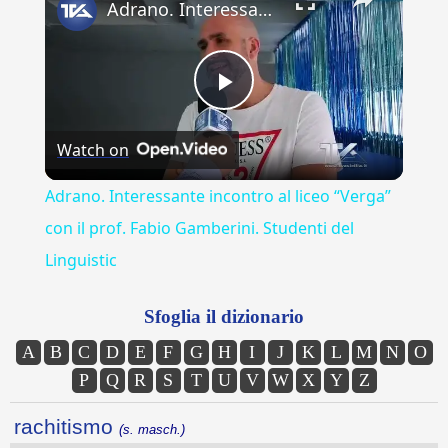
Adrano. Interessante incontro al liceo “Verga” con il prof. Fabio Gamberini. Studenti del Linguistic
Play
Watch on
Video
Adrano. Interessante incontro al liceo “Verga”
con il prof. Fabio Gamberini. Studenti del
Linguistic
Sfoglia il dizionario
A
B
C
D
E
F
G
H
I
J
K
L
M
N
O
P
Q
R
S
T
U
V
W
X
Y
Z
rachitismo
(s. masch.)