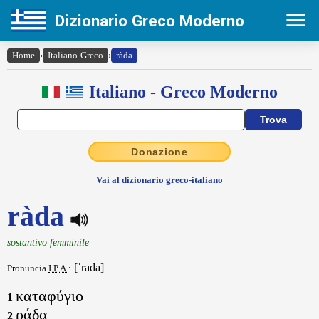
Dizionario Greco Moderno
Home
›
Italiano-Greco
›
ràda
Italiano - Greco Moderno
Donazione
Vai al dizionario greco-italiano
ràda
sostantivo femminile
[ˈrada]
Pronuncia
I.P.A.
:
καταφύγιο
1
ράδα
2