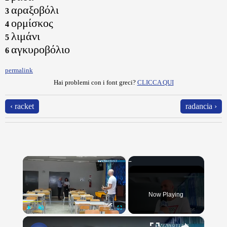
αραξοβόλι
3
ορμίσκος
4
λιμάνι
5
αγκυροβόλιο
6
permalink
Hai problemi con i font greci?
CLICCA QUI
‹ racket
radancia ›
×
Now Playing
×
Play
Unmute
Fullscreen