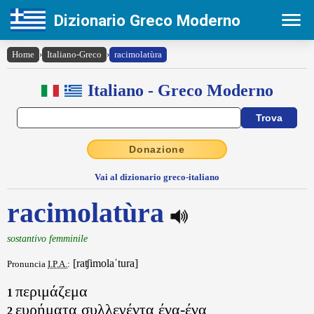
Dizionario Greco Moderno
Home
›
Italiano-Greco
›
racimolatùra
Italiano - Greco Moderno
Donazione
Vai al dizionario greco-italiano
racimolatùra
sostantivo femminile
[raʧimolaˈtura]
Pronuncia
I.P.A.
:
περιμάζεμα
1
ευρήματα συλλεγέντα ένα-ένα
2