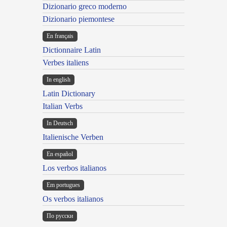
Dizionario greco moderno
Dizionario piemontese
En français
Dictionnaire Latin
Verbes italiens
In english
Latin Dictionary
Italian Verbs
In Deutsch
Italienische Verben
En español
Los verbos italianos
Em portugues
Os verbos italianos
По русски