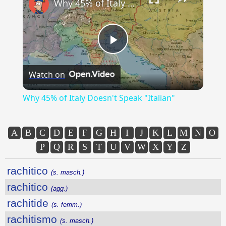
Why 45% of Italy Doesn't Speak "Italian"
Play
Watch on
Video
Why 45% of Italy Doesn't Speak "Italian"
A
B
C
D
E
F
G
H
I
J
K
L
M
N
O
P
Q
R
S
T
U
V
W
X
Y
Z
rachitico
(s. masch.)
rachitico
(agg.)
rachitide
(s. femm.)
rachitismo
(s. masch.)