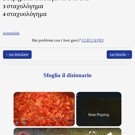
σταχολόγημα
3
σταχυολόγημα
4
permalink
Hai problemi con i font greci?
CLICCA QUI
‹ racimolare
racimolo ›
Sfoglia il dizionario
×
Now Playing
×
Play
Unmute
Fullscreen