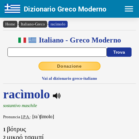
Dizionario Greco Moderno
Home
›
Italiano-Greco
›
racìmolo
Italiano - Greco Moderno
Donazione
Vai al dizionario greco-italiano
racìmolo
sostantivo maschile
[raˈʧimolo]
Pronuncia
I.P.A.
:
βότρυς
1
μικρό τσαμπί
2