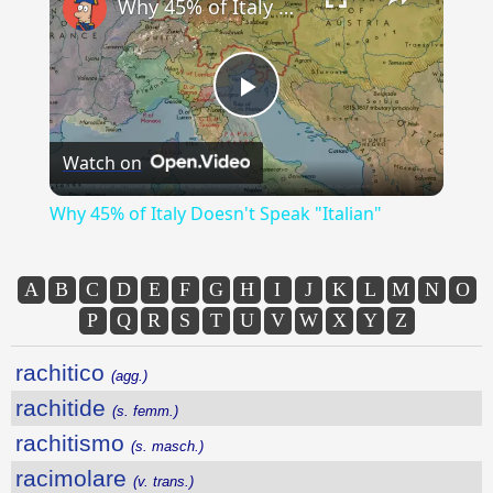
Why 45% of Italy Doesn't Speak "Italian"
Play
Watch on
Video
Why 45% of Italy Doesn't Speak "Italian"
A
B
C
D
E
F
G
H
I
J
K
L
M
N
O
P
Q
R
S
T
U
V
W
X
Y
Z
rachitico
(agg.)
rachitide
(s. femm.)
rachitismo
(s. masch.)
racimolare
(v. trans.)