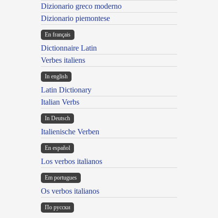
Dizionario greco moderno
Dizionario piemontese
En français
Dictionnaire Latin
Verbes italiens
In english
Latin Dictionary
Italian Verbs
In Deutsch
Italienische Verben
En español
Los verbos italianos
Em portugues
Os verbos italianos
По русски