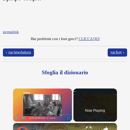
permalink
Hai problemi con i font greci?
CLICCA QUI
‹ racimolatura
racket ›
Sfoglia il dizionario
×
Now Playing
×
Play
Unmute
Fullscreen