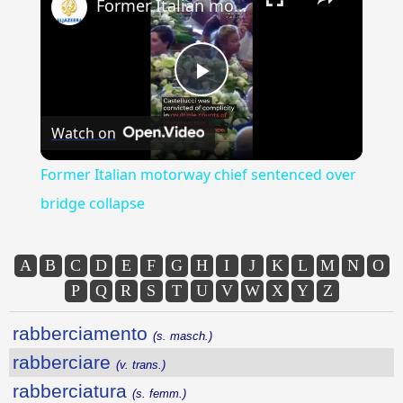
Former Italian motorway chief sentenced over bridge collapse
Play
Watch on
Video
Former Italian motorway chief sentenced over
bridge collapse
A
B
C
D
E
F
G
H
I
J
K
L
M
N
O
P
Q
R
S
T
U
V
W
X
Y
Z
rabberciamento
(s. masch.)
rabberciare
(v. trans.)
rabberciatura
(s. femm.)