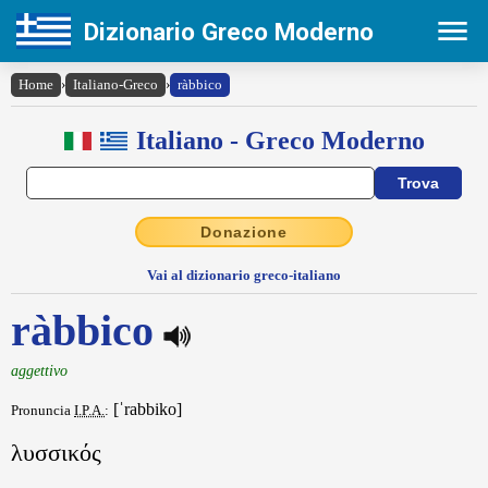
Dizionario Greco Moderno
Home
›
Italiano-Greco
›
ràbbico
Italiano - Greco Moderno
Donazione
Vai al dizionario greco-italiano
ràbbico
aggettivo
[ˈrabbiko]
Pronuncia
I.P.A.
:
λυσσικός