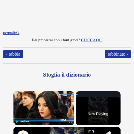
permalink
Hai problemi con i font greci?
CLICCA QUI
‹ rabbia
rabbinato ›
Sfoglia il dizionario
×
Now Playing
×
Play
Unmute
Fullscreen