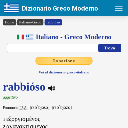
Dizionario Greco Moderno
Home
›
Italiano-Greco
›
rabbióso
Italiano - Greco Moderno
Donazione
Vai al dizionario greco-italiano
rabbióso
aggettivo
[rabˈbjoso], [rabˈbjozo]
Pronuncia
I.P.A.
:
εξοργισμένος
1
αγανακτισμένος
2