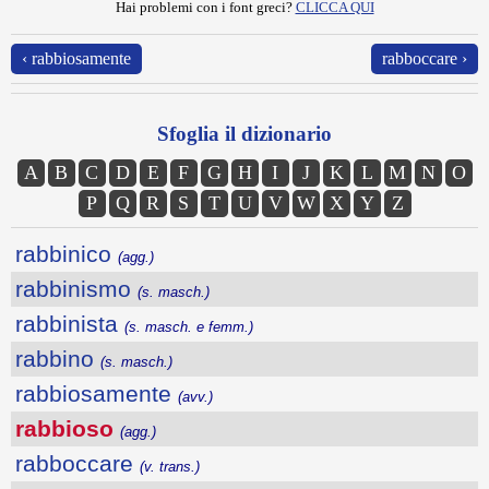
Hai problemi con i font greci?
CLICCA QUI
‹ rabbiosamente
rabboccare ›
Sfoglia il dizionario
A
B
C
D
E
F
G
H
I
J
K
L
M
N
O
P
Q
R
S
T
U
V
W
X
Y
Z
rabbinico
(agg.)
rabbinismo
(s. masch.)
rabbinista
(s. masch. e femm.)
rabbino
(s. masch.)
rabbiosamente
(avv.)
rabbioso
(agg.)
rabboccare
(v. trans.)