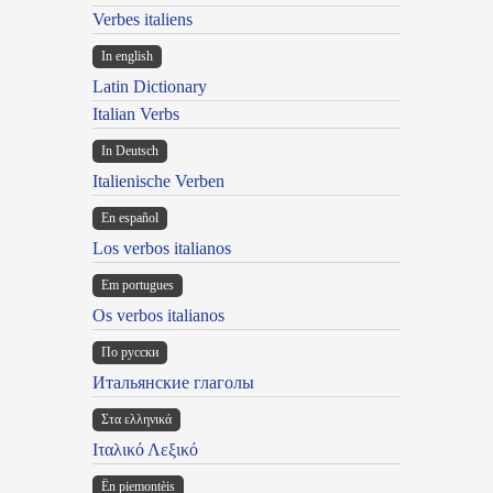
Verbes italiens
In english
Latin Dictionary
Italian Verbs
In Deutsch
Italienische Verben
En español
Los verbos italianos
Em portugues
Os verbos italianos
По русски
Итальянские глаголы
Στα ελληνικά
Ιταλικό Λεξικό
Ën piemontèis