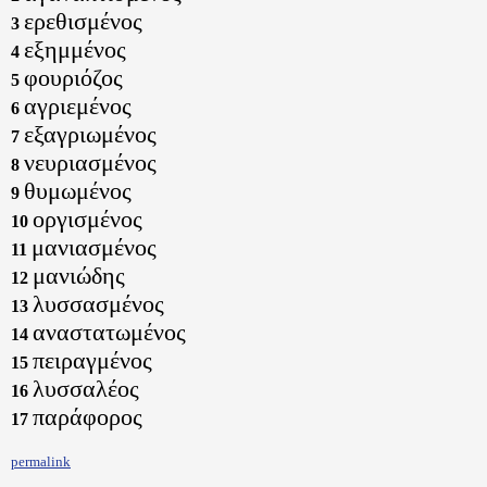
ερεθισμένος
3
εξημμένος
4
φουριόζος
5
αγριεμένος
6
εξαγριωμένος
7
νευριασμένος
8
θυμωμένος
9
οργισμένος
10
μανιασμένος
11
μανιώδης
12
λυσσασμένος
13
αναστατωμένος
14
πειραγμένος
15
λυσσαλέος
16
παράφορος
17
permalink