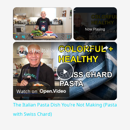
×
Now Playing
×
Play
Unmute
Fullscreen
The Italian Pasta Dish You’re Not Making (Pasta with Swiss Chard)
Play
Watch on
Video
The Italian Pasta Dish You’re Not Making (Pasta
with Swiss Chard)