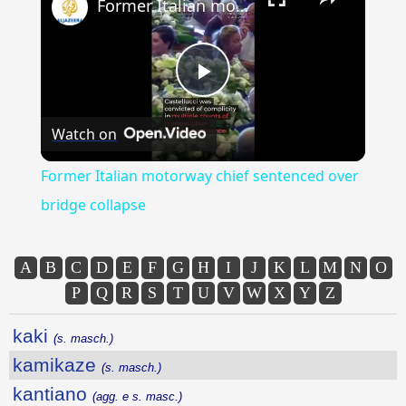
Former Italian motorway chief sentenced over bridge collapse
Play
Watch on
Video
Former Italian motorway chief sentenced over
bridge collapse
A
B
C
D
E
F
G
H
I
J
K
L
M
N
O
P
Q
R
S
T
U
V
W
X
Y
Z
kaki
(s. masch.)
kamikaze
(s. masch.)
kantiano
(agg. e s. masc.)