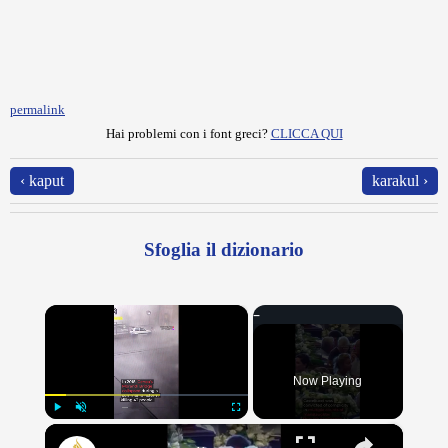
permalink
Hai problemi con i font greci?
CLICCA QUI
‹ kaput
karakul ›
Sfoglia il dizionario
×
Now Playing
×
Play
Unmute
Fullscreen