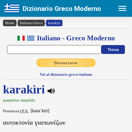
Dizionario Greco Moderno
Home
›
Italiano-Greco
›
karakìri
Italiano - Greco Moderno
Donazione
Vai al dizionario greco-italiano
karakìri
sostantivo maschile
[karaˈkiri]
Pronuncia
I.P.A.
:
αυτοκτονία γιαπωνέζων