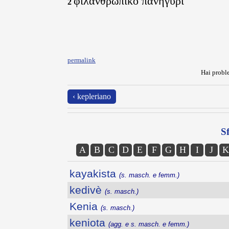
φιλανθρωπικό πανηγύρι
2
permalink
Hai proble
‹ kepleriano
Sf
A
B
C
D
E
F
G
H
I
J
K
kayakista
(s. masch. e femm.)
kedivè
(s. masch.)
Kenia
(s. masch.)
keniota
(agg. e s. masch. e femm.)