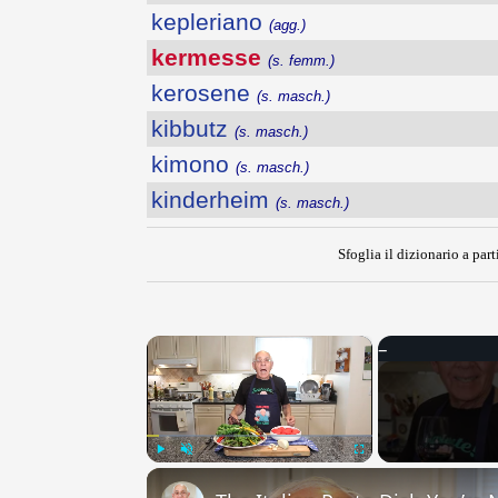
kepleriano
(agg.)
kermesse
(s. femm.)
kerosene
(s. masch.)
kibbutz
(s. masch.)
kimono
(s. masch.)
kinderheim
(s. masch.)
Sfoglia il dizionario a part
×
Play
Unmute
Fullscreen