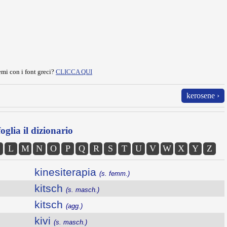
mi con i font greci?
CLICCA QUI
kerosene ›
oglia il dizionario
L
M
N
O
P
Q
R
S
T
U
V
W
X
Y
Z
kinesiterapia
(s. femm.)
kitsch
(s. masch.)
kitsch
(agg.)
kivi
(s. masch.)