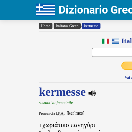
Dizionario Gr
Home
›
Italiano-Greco
›
kermesse
Ita
Vai 
kermesse
sostantivo femminile
[kerˈmɛs]
Pronuncia
I.P.A.
:
χωριάτικο πανηγύρι
1