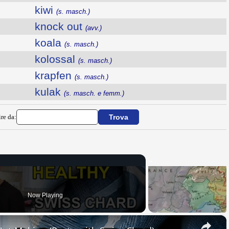
kiwi
(s. masch.)
knock out
(avv.)
koala
(s. masch.)
kolossal
(s. masch.)
krapfen
(s. masch.)
kulak
(s. masch. e femm.)
ire da:
Now Playing
×