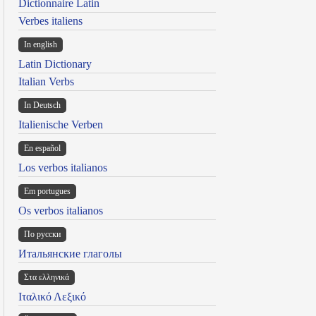
Dictionnaire Latin
Verbes italiens
In english
Latin Dictionary
Italian Verbs
In Deutsch
Italienische Verben
En español
Los verbos italianos
Em portugues
Os verbos italianos
По русски
Итальянские глаголы
Στα ελληνικά
Ιταλικό Λεξικό