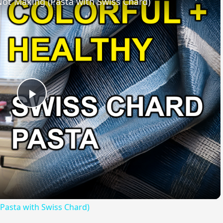
 Not Making (Pasta with Swiss Chard)
Play
Video
(Pasta with Swiss Chard)