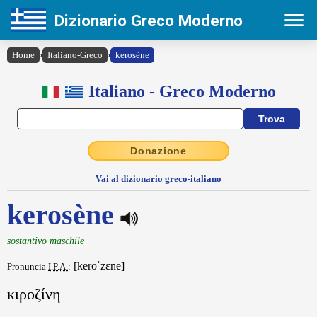
Dizionario Greco Moderno
Home
›
Italiano-Greco
›
kerosène
Italiano - Greco Moderno
Donazione
Vai al dizionario greco-italiano
kerosène
sostantivo maschile
[keroˈzɛne]
Pronuncia
I.P.A.
:
κιροζίνη