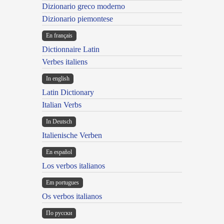
Dizionario greco moderno
Dizionario piemontese
En français
Dictionnaire Latin
Verbes italiens
In english
Latin Dictionary
Italian Verbs
In Deutsch
Italienische Verben
En español
Los verbos italianos
Em portugues
Os verbos italianos
По русски