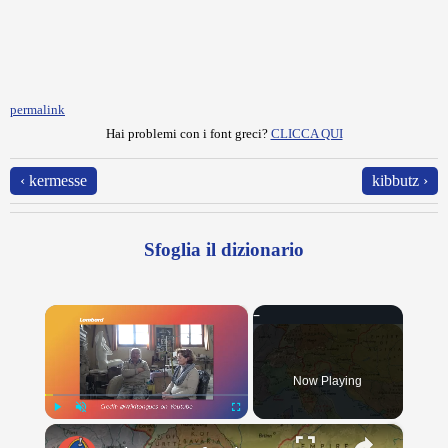
permalink
Hai problemi con i font greci?
CLICCA QUI
‹ kermesse
kibbutz ›
Sfoglia il dizionario
×
Now Playing
×
Play
Unmute
Fullscreen