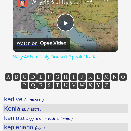
Why 45% of Italy Doesn't Speak "Italian"
Play
Watch on
Video
Why 45% of Italy Doesn't Speak "Italian"
A
B
C
D
E
F
G
H
I
J
K
L
M
N
O
P
Q
R
S
T
U
V
W
X
Y
Z
kedivè
(s. masch.)
Kenia
(s. masch.)
keniota
(agg. e s. masch. e femm.)
kepleriano
(agg.)