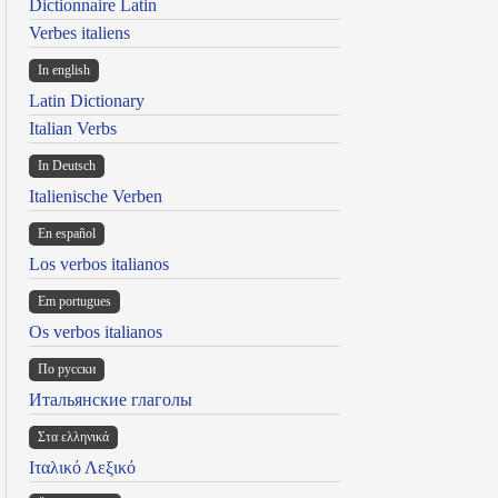
Dictionnaire Latin
Verbes italiens
In english
Latin Dictionary
Italian Verbs
In Deutsch
Italienische Verben
En español
Los verbos italianos
Em portugues
Os verbos italianos
По русски
Итальянские глаголы
Στα ελληνικά
Ιταλικό Λεξικό