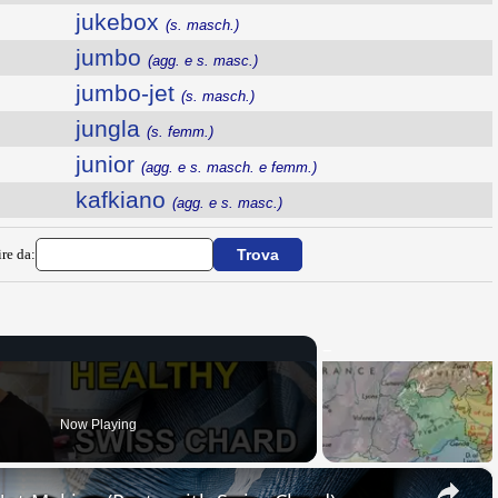
jukebox
(s. masch.)
jumbo
(agg. e s. masc.)
jumbo-jet
(s. masch.)
jungla
(s. femm.)
junior
(agg. e s. masch. e femm.)
kafkiano
(agg. e s. masc.)
ire da:
Now Playing
×