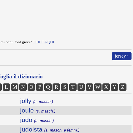
mi con i font greci?
CLICCA QUI
jersey ›
oglia il dizionario
L
M
N
O
P
Q
R
S
T
U
V
W
X
Y
Z
jolly
(s. masch.)
joule
(s. masch.)
judo
(s. masch.)
judoista
(s. masch. e femm.)