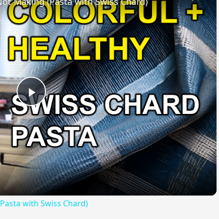
 Not Making (Pasta with Swiss Chard)
Play
Video
(Pasta with Swiss Chard)