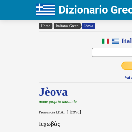
Dizionario Gr
Home
›
Italiano-Greco
›
Jèova
Ita
Vai 
Jèova
nome proprio maschile
[ˈjɛova]
Pronuncia
I.P.A.
:
Ιεχωβάς