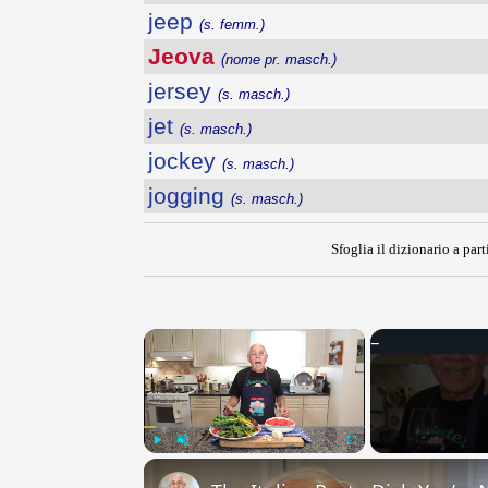
jeep
(s. femm.)
Jeova
(nome pr. masch.)
jersey
(s. masch.)
jet
(s. masch.)
jockey
(s. masch.)
jogging
(s. masch.)
Sfoglia il dizionario a part
×
Play
Unmute
Fullscreen