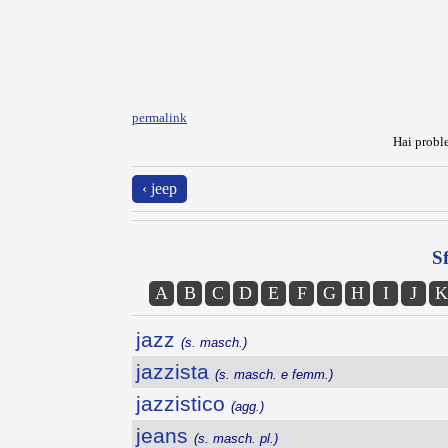
permalink
Hai proble
‹ jeep
Sf
A
B
C
D
E
F
G
H
I
J
K
jazz
(s. masch.)
jazzista
(s. masch. e femm.)
jazzistico
(agg.)
jeans
(s. masch. pl.)