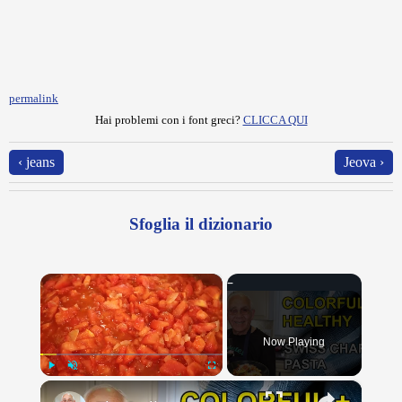
permalink
Hai problemi con i font greci?
CLICCA QUI
‹ jeans
Jeova ›
Sfoglia il dizionario
×
Now Playing
×
Play
Unmute
Fullscreen