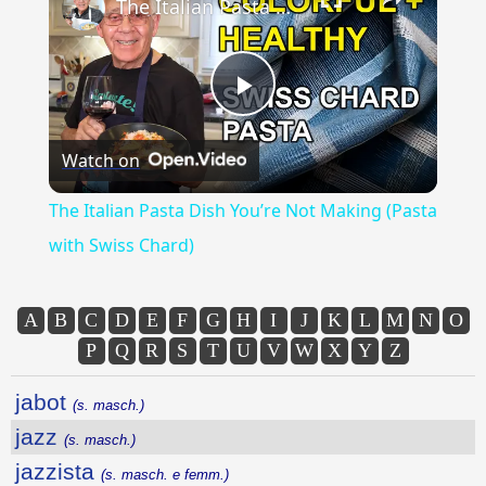
The Italian Pasta Dish You’re Not Making (Pasta with Swiss Chard)
Play
Watch on
Video
The Italian Pasta Dish You’re Not Making (Pasta
with Swiss Chard)
A
B
C
D
E
F
G
H
I
J
K
L
M
N
O
P
Q
R
S
T
U
V
W
X
Y
Z
jabot
(s. masch.)
jazz
(s. masch.)
jazzista
(s. masch. e femm.)