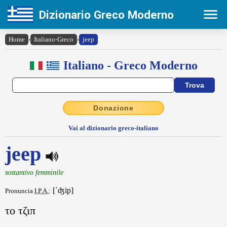
Dizionario Greco Moderno
Home
›
Italiano-Greco
›
jeep
Italiano - Greco Moderno
Donazione
Vai al dizionario greco-italiano
jeep
sostantivo femminile
[ˈʤip]
Pronuncia
I.P.A.
:
το τζιπ