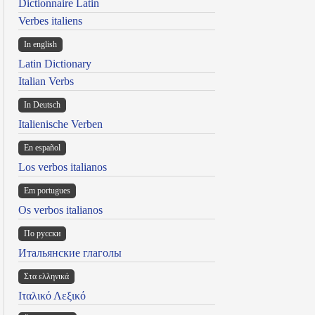
Dictionnaire Latin
Verbes italiens
In english
Latin Dictionary
Italian Verbs
In Deutsch
Italienische Verben
En español
Los verbos italianos
Em portugues
Os verbos italianos
По русски
Итальянские глаголы
Στα ελληνικά
Ιταλικό Λεξικό