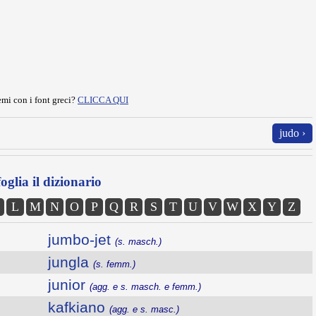
mi con i font greci?
CLICCA QUI
judo ›
oglia il dizionario
L
M
N
O
P
Q
R
S
T
U
V
W
X
Y
Z
jumbo-jet
(s. masch.)
jungla
(s. femm.)
junior
(agg. e s. masch. e femm.)
kafkiano
(agg. e s. masc.)