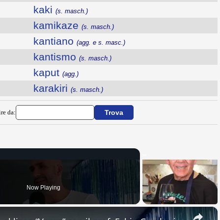
kaki
(s. masch.)
kamikaze
(s. masch.)
kantiano
(agg. e s. masc.)
kantismo
(s. masch.)
kaput
(agg.)
karakiri
(s. masch.)
ire da:
Now Playing
×