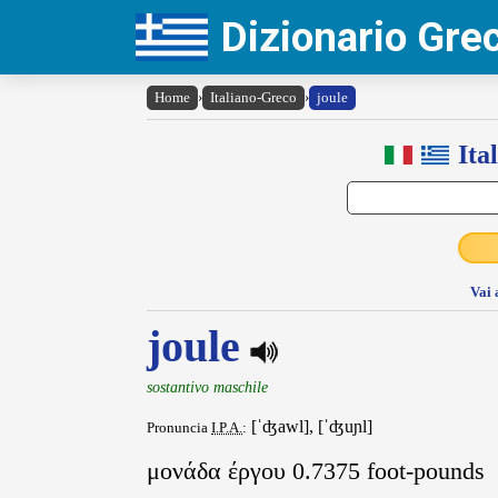
Dizionario Gr
Home
›
Italiano-Greco
›
joule
Ita
Vai 
joule
sostantivo maschile
[ˈʤawl], [ˈʤuɲl]
Pronuncia
I.P.A.
:
μονάδα έργου 0.7375 foot-pounds