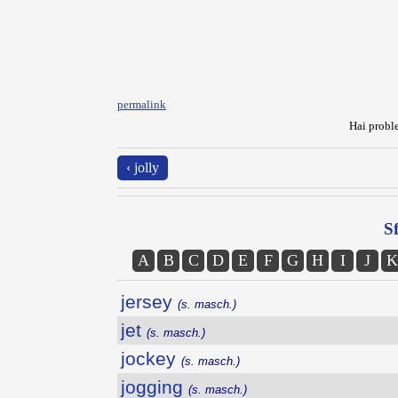
permalink
Hai proble
‹ jolly
Sf
A
B
C
D
E
F
G
H
I
J
K
jersey
(s. masch.)
jet
(s. masch.)
jockey
(s. masch.)
jogging
(s. masch.)