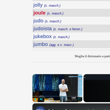
jolly
(s. masch.)
joule
(s. masch.)
judo
(s. masch.)
judoista
(s. masch. e femm.)
jukebox
(s. masch.)
jumbo
(agg. e s. masc.)
Sfoglia il dizionario a part
×
Play
Unmute
Fullscreen