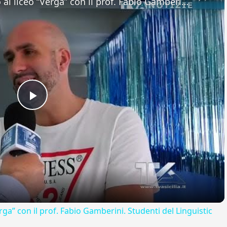
Adrano. Interessante incontro al liceo “Verga” con il prof. Fabio Gamberini. Studenti del Linguistic
Play
Video
rga” con il prof. Fabio Gamberini. Studenti del Linguistic