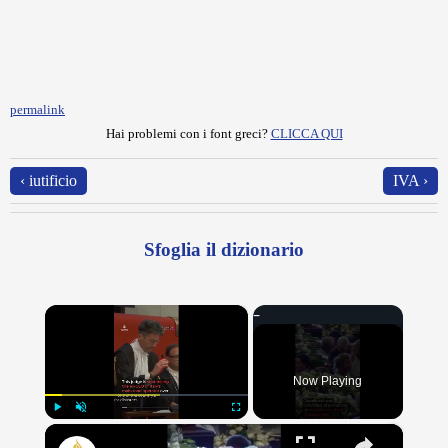
permalink
Hai problemi con i font greci?
CLICCA QUI
‹ iutificio
IVA ›
Sfoglia il dizionario
×
Now Playing
×
Play
Unmute
Fullscreen