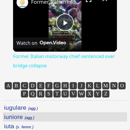
Former Italian motorway chief sentenced over bridge collapse
Play
Watch on
Video
Former Italian motorway chief sentenced over
bridge collapse
A
B
C
D
E
F
G
H
I
J
K
L
M
N
O
P
Q
R
S
T
U
V
W
X
Y
Z
iugulare
(agg.)
iuniore
(agg.)
iuta
(s. femm.)