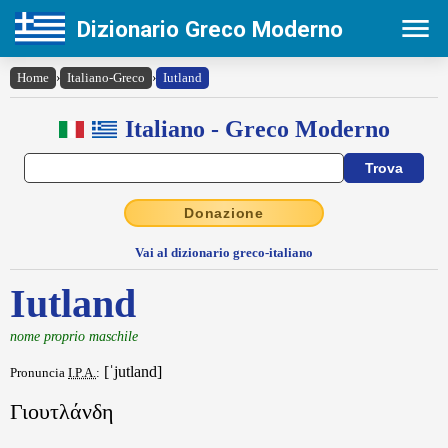
Dizionario Greco Moderno
Home
›
Italiano-Greco
›
Iutland
Italiano - Greco Moderno
Donazione
Vai al dizionario greco-italiano
Iutland
nome proprio maschile
[ˈjutland]
Pronuncia
I.P.A.
:
Γιουτλάνδη